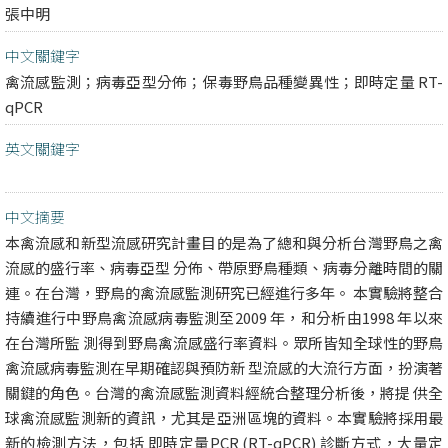
張中明
中文關鍵字
禽流感監測；病毒亞型分佈；保毒野鳥品種變異性；即時定量 RT-
qPCR
英文關鍵字
中文摘要
本禽流感和新型流感研究計畫目的是為了總和與分析台灣野鳥之禽
流感的盛行率、病毒亞型 分佈、帶原野鳥種類、病毒分離時間的關
連。在台灣，野鳥的禽流感監測研究已經進行多年。 本實驗將整合
持續進行中野鳥禽流感病毒監測至2009 年，和分析由1998 年以來
在台灣所監 測得到野鳥禽流感盛行率資料。眾所皆知全球性的野鳥
禽流感病毒監測在早期確認與預防新 型流感的大流行方面，扮演著
關鍵的角色。台灣的禽流感監測資料經統合整理分析後，將提 供全
球禽流感監測新的資訊，尤其是亞洲區塊的資料。本實驗將採用最
新的檢測方法，包括 即時定量PCR (RT-qPCR) 診斷方式，大量定