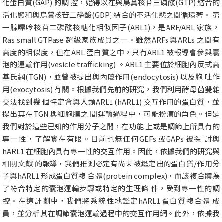
化蛋白質(GAP) 的調 控，始得以在與鳥糞核苷三磷酸(GTP) 結合的
活化態和與鳥糞核苷二磷酸(GDP) 結合的不活化態之間循環著。 第
一腺嘌呤核苷二磷酸核糖化相似因子(ARL1)，是ARF/ARL 家族，
Ras small GTPase 超級家族成員之一。雖然ARFs 與ARLs 之間有
高度的相似度，但在ARL 蛋白質之中，只有ARL1 被報導會參與囊
泡的運輸作用(vesicle trafficking) 。ARL1 主要位於細胞內反式高
基氏網(TGN)，並曾被提出與內噬作用(endocytosis) 以及胞 吐作
用(exocytosis) 有關。根據我們先前的研究，我們利用酵母菌雙雜
交法找到幾 個特定會與人類ARL1 (hARL1) 交互作用的蛋白質，並
提出其在TGN 與細胞膜之 間運輸過程中，可能扮演的角色。但是
我們對於這些已知的作用分子之間，在功能 上或是調節上所具有的
專一性，了解實在有限。目前也無任何GEFs 或GAPs 被探 討與
hARL1 在細胞內具有專一性的交互作用。因此，依據我們的研究與
相關文獻 的報導，我們推測必定有尚未被鑑定出的蛋白質/作用分
子與hARL1 形成蛋白質複 合體(protein complex)，而該複合體為
了符合特定的囊泡運輸步驟或特定的生理條 件，受到專一性的調
控。在這計劃中，我們將系統性地鑑定hARL1 蛋白質複合體 成
員，並分析其在調節囊泡運輸過程中的交互作用網。此外，依據我