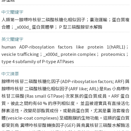
中文關鍵字
人類第一腺嘌呤核苷二磷酸核糖化相似因子；囊泡運輸；蛋白質複
合體；_x000d_ 蛋白質體學； P 型三磷酸腺苷水解酶
英文關鍵字
human ADP-ribosylation factors like protein 1(hARL1)；
vesicle trafficking；_x000d_ protein complex； proteomics；
type 4 subfamily of P-type ATPases
中文摘要
腺嘌呤核苷二磷酸核糖化因子(ADP-ribosylation factors; ARF) 與
腺嘌呤核苷 二磷酸核糖化相似因子(ARF like; ARL) 是Ras 小鳥嘌呤
核甘三磷酸(Ras small GTPase) 次家族的蛋白質成員。ARF 蛋白
質，彼此之間約有60 % 的序列相似度， 並且被證實具有直接活化
酵素活性，改變局部酯質成份，或動員蛋白質，尤其是囊 泡套複合
體(vesicle-coat complexes) 至細胞膜的生物功能。這類的蛋白質
都受到鳥 糞嘌呤核苷酸轉換因子(GEF) 與鳥糞核苷三磷酸水解酶活