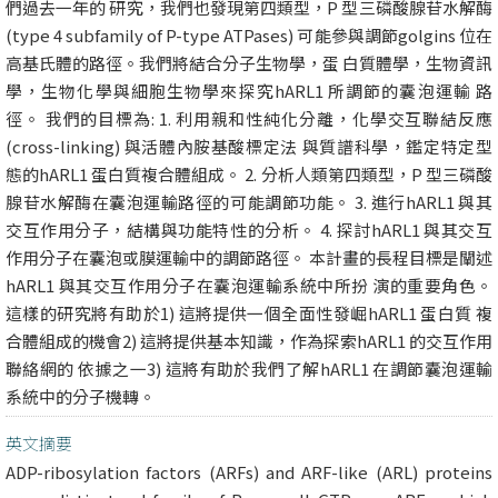
們過去一年的 研究，我們也發現第四類型，P 型三磷酸腺苷水解酶
(type 4 subfamily of P-type ATPases) 可能參與調節golgins 位在
高基氏體的路徑。我們將結合分子生物學，蛋 白質體學，生物資訊
學，生物化學與細胞生物學來探究hARL1 所調節的囊泡運輸 路
徑。 我們的目標為: 1. 利用親和性純化分離，化學交互聯結反應
(cross-linking) 與活體內胺基酸標定法 與質譜科學，鑑定特定型
態的hARL1 蛋白質複合體組成。 2. 分析人類第四類型，P 型三磷酸
腺苷水解酶在囊泡運輸路徑的可能調節功能。 3. 進行hARL1 與其
交互作用分子，結構與功能特性的分析。 4. 探討hARL1 與其交互
作用分子在囊泡或膜運輸中的調節路徑。 本計畫的長程目標是闡述
hARL1 與其交互作用分子在囊泡運輸系統中所扮 演的重要角色。
這樣的研究將有助於1) 這將提供一個全面性發崛hARL1 蛋白質 複
合體組成的機會2) 這將提供基本知識，作為探索hARL1 的交互作用
聯絡網的 依據之一3) 這將有助於我們了解hARL1 在調節囊泡運輸
系統中的分子機轉。
英文摘要
ADP-ribosylation factors (ARFs) and ARF-like (ARL) proteins