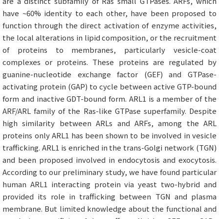
are a distinct subfamily of Ras small GTPases. ARFs, which
have ~60% identity to each other, have been proposed to
function through the direct activation of enzyme activities,
the local alterations in lipid composition, or the recruitment
of proteins to membranes, particularly vesicle-coat
complexes or proteins. These proteins are regulated by
guanine-nucleotide exchange factor (GEF) and GTPase-
activating protein (GAP) to cycle between active GTP-bound
form and inactive GDT-bound form. ARL1 is a member of the
ARF/ARL family of the Ras-like GTPase superfamily. Despite
high similarity between ARLs and ARFs, among the ARL
proteins only ARL1 has been shown to be involved in vesicle
trafficking. ARL1 is enriched in the trans-Golgi network (TGN)
and been proposed involved in endocytosis and exocytosis.
According to our preliminary study, we have found particular
human ARL1 interacting protein via yeast two-hybrid and
provided its role in trafficking between TGN and plasma
membrane. But limited knowledge about the functional and