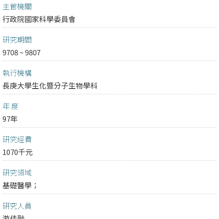
主管機關
行政院國家科學委員會
研究期間
9708 ~ 9807
執行機構
長庚大學生化暨分子生物學科
年 度
97年
研究經費
1070千元
研究領域
基礎醫學；
研究人員
游佳融