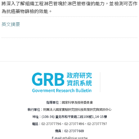
將深入了解組織工程淋巴管塊於淋巴管修復的能力，並檢測可否作
為抗癌藥物篩檢的效能。
英文摘要
指導單位：
國家科學及技術委員會
執行單位：
財團法人國家實驗研究院科技政策研究與資訊中心
地址：(106-36) 臺北市和平東路二段106號1,14-15樓
電話：
02-27377796
、
02-27377496
、
02-27377797
傳真：02-27377669
E-mail:
grb@niar.org.tw