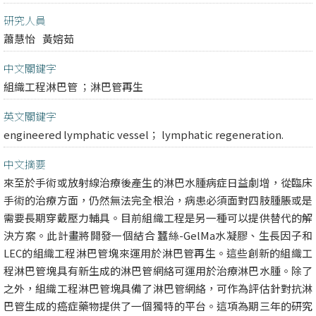
研究人員
蕭慧怡
黃嫆茹
中文關鍵字
組織工程淋巴管 ；淋巴管再生
英文關鍵字
engineered lymphatic vessel； lymphatic regeneration.
中文摘要
來至於手術或放射線治療後產生的淋巴水腫病症日益劇增，從臨床
手術的治療方面，仍然無法完全根治，病患必須面對四肢腫脹或是
需要長期穿戴壓力輔具。目前組織工程是另一種可以提供替代的解
決方案。此計畫將開發一個結合 蠶絲-GelMa水凝膠、生長因子和
LEC的組織工程淋巴管塊來運用於淋巴管再生。這些創新的組織工
程淋巴管塊具有新生成的淋巴管網絡可運用於治療淋巴水腫。除了
之外，組織工程淋巴管塊具備了淋巴管網絡，可作為評估針對抗淋
巴管生成的癌症藥物提供了一個獨特的平台。這項為期三年的研究