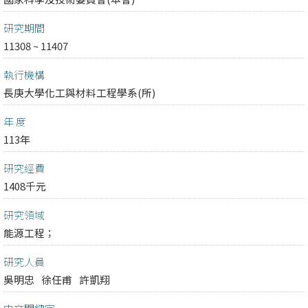
研究期間
11308 ~ 11407
執行機構
長庚大學化工與材料工程學系(所)
年 度
113年
研究經費
1408千元
研究領域
能源工程；
研究人員
吳明忠
徐任甫
許凱翔