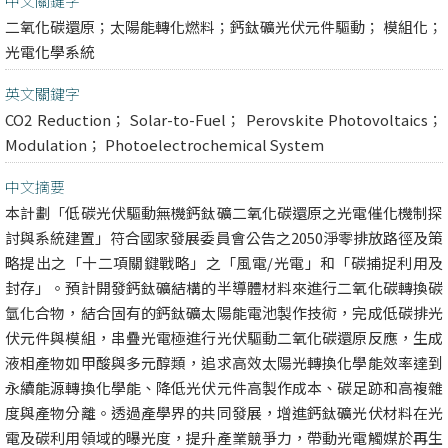
中文關鍵字
二氧化碳還原；太陽能轉化燃料；鈣鈦礦光伏元件驅動； 模組化；
光電化學系統
英文關鍵字
CO2 Reduction； Solar-to-Fuel； Perovskite Photovoltaics；
Modulation； Photoelectrochemical System
中文摘要
本計劃「低碳光伏驅動無機鈣鈦礦二氧化碳還原之光電催化機制探
討與系統建置」符合國家發展委員會公告之2050淨零排放路徑及策
略提出之「十二項關鍵戰略」之「風電/光電」和「碳捕捉利用及
封存」。預計開發鈣鈦礦結構的半導體材料來進行二氧化碳轉換碳
氫化合物，結合固有的鈣鈦礦太陽能電池製作技術，完成低碳排光
伏元件與模組，串疊光電極進行光伏驅動二氧化碳還原反應，生成
液相產物如甲酸與多元醇類，追求高效太陽光轉換化學能效率達到
永續能源轉換化學能、降低光伏元件高製作成本、碳足跡和高複雜
度與產物分離。透過產學界的共同發展，增進鈣鈦礦光伏材料在光
電及碳利用領域的曝光度，提升產業競爭力，帶動光電觸媒於再生