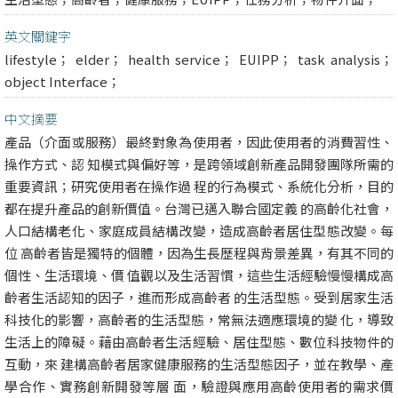
英文關鍵字
lifestyle； elder； health service； EUIPP； task analysis；
object Interface；
中文摘要
產品（介面或服務）最終對象為使用者，因此使用者的消費習性、
操作方式、認 知模式與偏好等，是跨領域創新產品開發團隊所需的
重要資訊；研究使用者在操作過 程的行為模式、系統化分析，目的
都在提升產品的創新價值。台灣已邁入聯合國定義 的高齡化社會，
人口結構老化、家庭成員結構改變，造成高齡者居住型態改變。每
位 高齡者皆是獨特的個體，因為生長歷程與背景差異，有其不同的
個性、生活環境、價 值觀以及生活習慣，這些生活經驗慢慢構成高
齡者生活認知的因子，進而形成高齡者 的生活型態。受到居家生活
科技化的影響，高齡者的生活型態，常無法適應環境的變 化，導致
生活上的障礙。藉由高齡者生活經驗、居住型態、數位科技物件的
互動，來 建構高齡者居家健康服務的生活型態因子，並在教學、產
學合作、實務創新開發等層 面，驗證與應用高齡使用者的需求價