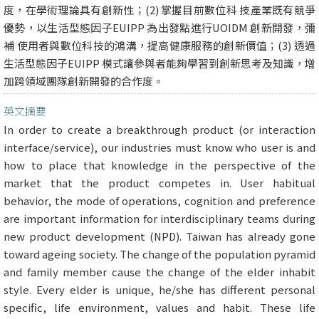
度，在學術理論具有創新性；(2) 掌握目前數位科 技產業既有競爭
優勢，以生活型態因子EUIPP 為出發點進行UOIDM 創新開發，彌
補 使用者與數位科技的鴻溝，提高健康服務的創新價值；(3) 透過
生活型態因子EUIPP 模式讓參與者能夠學習到創新思考及知識，增
加跨領域團隊創新開發的合作度。
英文摘要
In order to create a breakthrough product (or interaction
interface/service), our industries must know who user is and
how to place that knowledge in the perspective of the
market that the product competes in. User habitual
behavior, the mode of operations, cognition and preference
are important information for interdisciplinary teams during
new product development (NPD). Taiwan has already gone
toward ageing society. The change of the population pyramid
and family member cause the change of the elder inhabit
style. Every elder is unique, he/she has different personal
specific, life environment, values and habit. These life