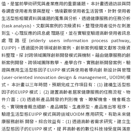
值，是當前學術研究與產業應用的重要議題。 本計畫透過訪談與問
卷調查使用者背景與歷程、情境觀察使用者生活習慣，針對 使用者
生活型態相關資料與議題的蒐集與分析，透過健康服務的任務分析
(task analysis)、文獻與案例的次級資料，整理使用者從外在刺激
到生、心理反應的訊息處 理路徑，並在實驗室驗證高齡使用者訊息
處理路徑(elderly users information process pathway,
EUIPP)。透過國外跨領域創新案例、創新案例相關文獻等次級資
料整理，探 討跨領域團隊創新開發模式與機制。藉由健康服務的創
新案例開發、跨領域團隊教學、 產學合作、實務創新開發案例，驗
證與應用生活型態因子EUIPP 模式與使用者導向創 新設計與管理
(user-oriented innovation design & management, UOIDM)模
式。 本計畫以三年時間，預期完成工作項目有：(1) 建構生活型態
因子的EUIPP 模式； (2) 建置高齡者居家健康服務的任務流程、物
件介面；(3) 透過新產品開發的判別機 會、瞭解機會、機會概念
化、實現機會概念細節、產品精製、生產原型、產品推出等 程序，
驗證生活型態EUIPP 模式與跨領域UOIDM 應用研究，有助未來健
康服務創新 開發。綜合效益有：(1) 透過高齡者需求研究，建立生
活型態因子的EUIPP 模式，提 昇高齡者的數位科技接受度與滿意