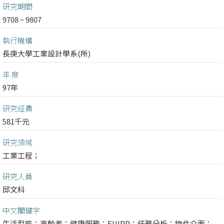
研究期間
9708 ~ 9807
執行機構
長庚大學工業設計學系(所)
年 度
97年
研究經費
581千元
研究領域
工業工程；
研究人員
邱文科
中文關鍵字
生活型態；高齡者；健康服務；EUIPP；任務分析；物件介面；