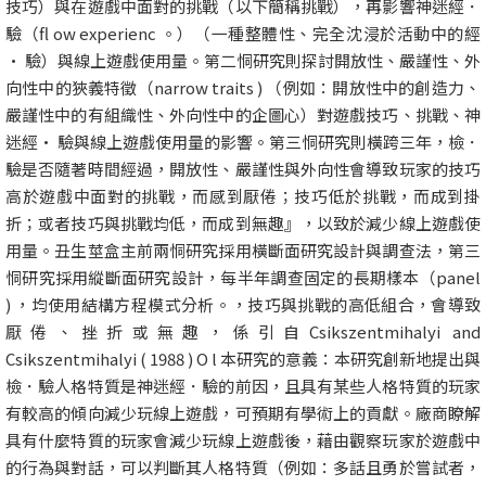
技巧）與在遊戲中面對的挑戰（以下簡稱挑戰），再影響神迷經．
驗（fl ow experienc 。）（一種整體性、完全沈浸於活動中的經
· 驗）與線上遊戲使用量。第二恫研究則探討開放性、嚴謹性、外
向性中的狹義特徵（narrow traits ) （例如：開放性中的創造力、
嚴謹性中的有組織性、外向性中的企圖心）對遊戲技巧、挑戰、神
迷經· 驗與線上遊戲使用量的影響。第三恫研究則橫跨三年，檢．
驗是否隨著時間經過，開放性、嚴謹性與外向性會導致玩家的技巧
高於遊戲中面對的挑戰，而感到厭倦；技巧低於挑戰，而成到掛
折；或者技巧與挑戰均低，而成到無趣』，以致於減少線上遊戲使
用量。丑生莖盒主前兩恫研究採用橫斷面研究設計與調查法，第三
恫研究採用縱斷面研究設計，每半年調查固定的長期樣本（panel
) ，均使用結構方程模式分析。，技巧與挑戰的高低組合，會導致
厭倦、挫折或無趣，係引自Csikszentmihalyi and
Csikszentmihalyi ( 1988 ) O l 本研究的意義：本研究創新地提出與
檢．驗人格特質是神迷經．驗的前因，且具有某些人格特質的玩家
有較高的傾向減少玩線上遊戲，可預期有學術上的貢獻。廠商瞭解
具有什麼特質的玩家會減少玩線上遊戲後，藉由觀察玩家於遊戲中
的行為與對話，可以判斷其人格特質（例如：多話且勇於嘗試者，