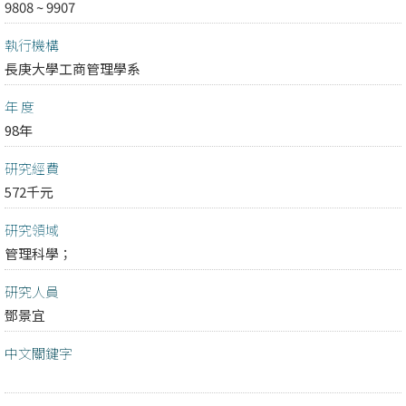
9808 ~ 9907
執行機構
長庚大學工商管理學系
年 度
98年
研究經費
572千元
研究領域
管理科學；
研究人員
鄧景宜
中文關鍵字