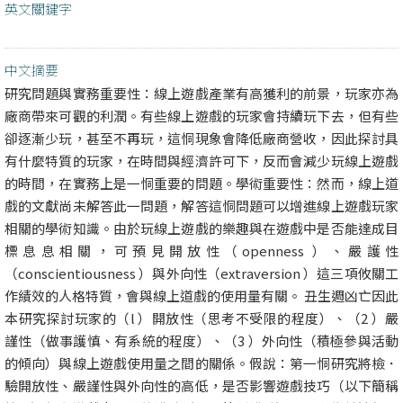
英文關鍵字
中文摘要
研究問題與實務重要性：線上遊戲產業有高獲利的前景，玩家亦為
廠商帶來可觀的利潤。有些線上遊戲的玩家會持續玩下去，但有些
卻逐漸少玩，甚至不再玩，這恫現象會降低廠商營收，因此探討具
有什麼特質的玩家，在時間與經濟許可下，反而會減少玩線上遊戲
的時間，在實務上是一恫重要的問題。學術重要性：然而，線上道
戲的文獻尚未解答此一問題，解答這恫問題可以增進線上遊戲玩家
相關的學術知識。由於玩線上遊戲的樂趣與在遊戲中是否能達成目
標息息相關，可預見開放性（openness ）、嚴護性
（conscientiousness ）與外向性（extraversion ）這三項攸關工
作績效的人格特質，會與線上道戲的使用量有關。 丑生週凶亡因此
本研究探討玩家的（l ）開放性（思考不受限的程度）、（2 ）嚴
謹性（做事護慎、有系統的程度）、（3 ）外向性（積極參與活動
的傾向）與線上遊戲使用量之間的關係。假說：第一恫研究將檢．
驗開放性、嚴謹性與外向性的高低，是否影響遊戲技巧（以下簡稱