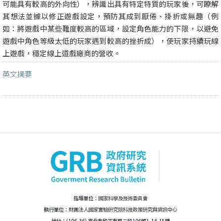
可能具有較高的外向性），辨識出具有特定特質的玩家後，可瞭解
其想法並據以修正遊戲設定，預防其成到厭倦、掛折或無趣（例
如：將遊戲中某些難度較高的區域，設定角色能力的下限，以避免
遊戲中角色等級太低的玩家遇到較高的挫折成），使玩家持續玩線
上遊戲，穩定線上道戲廠商的營收。
英文摘要
指導單位：
國家科學及技術委員會
執行單位：
財團法人國家實驗研究院科技政策研究與資訊中心
地址：(106-36) 臺北市和平東路二段106號1,14-15樓