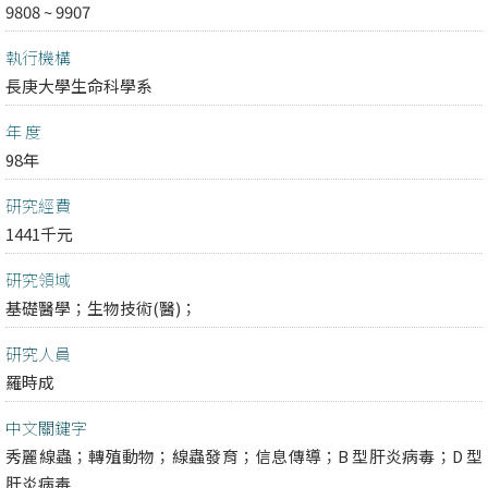
9808 ~ 9907
執行機構
長庚大學生命科學系
年 度
98年
研究經費
1441千元
研究領域
基礎醫學；
生物技術(醫)；
研究人員
羅時成
中文關鍵字
秀麗線蟲；轉殖動物；線蟲發育；信息傳導；B 型肝炎病毒；D 型
肝炎病毒