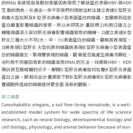
的RNAi 系統很容易壓抑某基因表現而了解該蛋白參與HBV 與HDV
互 動的角色。在過去一年不到我們利用微注射法建立表達D 型肝炎
病毒大型抗原及B 型 肝炎病毒小型表面蛋白的線蟲，並觀察到這些
蛋白嚴重影響線蟲的發育，所以本研究計 畫目標:1)利用已建立之
轉殖線蟲深入探討肝炎病毒影響線蟲發育的機轉，2)建立表達B 型
肝炎三種大小不同(大、中、小)表面蛋白的線蟲，觀察其表現型，
3)將表現D 型肝炎 大型抗原的線蟲與表現B 型肝炎病毒小型表面蛋
白的線蟲雜交，取得雙表現的線蟲，觀 察是否能產生病毒次顆粒，
4)利用不同基因背影的線蟲或用RNAi 的方法，找尋與HBV， HDV
兩抗原互動相關的分子，解開D 型肝炎病毒如何包覆B 型肝炎表面
蛋白之謎。期 盼在此計畫資助下對B 型肝炎病毒和D 型肝炎病毒影
響細胞所造成的病變提供更全面 及新的觀點。
英文摘要
Canorhabditis elegans, a soil free-living nematode, is a well-
established model system for wide spectra of life science
research, such as neural biology, developmental biology and
cell biology, physiology, and animal behavior because of non-