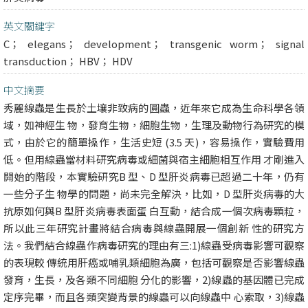
英文關鍵字
C； elegans； development； transgenic worm； signal
transduction； HBV； HDV
中文摘要
秀麗線蟲是生長於土壤非致病的圓蟲，近年來它成為生命科學各領
域，如神經生 物，發育生物，細胞生物，生理及動物行為研究的模
式，由於它的簡單操作，生活史短 (3.5 天)，容易操作，實驗費用
低。但用線蟲當材料研究病毒或細菌與宿主細胞相互作用 才剛進入
開始的階段，本實驗研究B 型、D 型肝炎病毒已超過二十年，仍有
一些分子生 物學的問題，尚未完全解決，比如，D 型肝炎病毒的大
抗原如何與B 型肝炎病毒表面蛋 白互動，結合成一個次病毒顆粒，
所以此三年研究計畫將結合病毒與線蟲開展一個創新 性的研究方
法。我們結合線蟲作病毒研究的理由有三:1)線蟲受病毒影響可觀察
的表現較 傳統用肝癌或哺乳類細胞為廣，包括可觀察是否影響線蟲
發育，生長，及各類不同細胞 分化的影響，2)線蟲的基因體已完成
定序完畢，而且各類突變背景的線蟲可以向線蟲中 心索取，3)線蟲