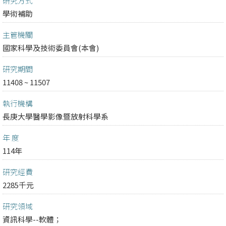
研究方式
學術補助
主管機關
國家科學及技術委員會(本會)
研究期間
11408 ~ 11507
執行機構
長庚大學醫學影像暨放射科學系
年 度
114年
研究經費
2285千元
研究領域
資訊科學--軟體；