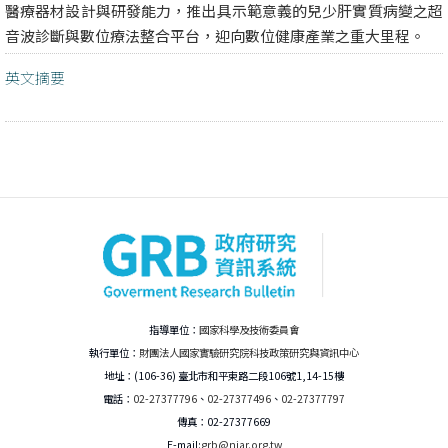
醫療器材設計與研發能力，推出具示範意義的兒少肝實質病變之超
音波診斷與數位療法整合平台，迎向數位健康產業之重大里程。
英文摘要
指導單位：
國家科學及技術委員會
執行單位：
財團法人國家實驗研究院科技政策研究與資訊中心
地址：(106-36) 臺北市和平東路二段106號1,14-15樓
電話：
02-27377796
、
02-27377496
、
02-27377797
傳真：02-27377669
E-mail:
grb@niar.org.tw