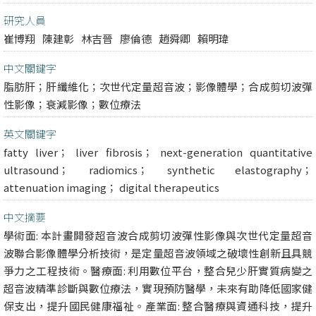
研究人員
崔博翔
陳建彰
林吉晉
廖倫德
趙舜卿
賴明瑋
中文關鍵字
脂肪肝；肝纖維化；次世代定量超音波；影像體學；合成剪切波彈
性影像；衰減影像；數位療法
英文關鍵字
fatty liver； liver fibrosis； next-generation quantitative
ultrasound； radiomics； synthetic elastography；
attenuation imaging； digital therapeutics
中文摘要
學術面: 本計畫開發超音波合成剪切波彈性影像與次世代定量超音
波聯合影像體學分析技術，是定量超音波領域之破壞性創新且具競
爭力之工程技術。醫療面: 利用數位平台，整合兒少肝實質病變之
超音波精準診斷與數位療法，實現預防醫學，未來有助降低國家健
保支出，提升國民健康福祉。產業面: 整合醫療與資通科技，提升