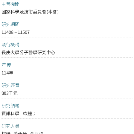
主管機關
國家科學及技術委員會(本會)
研究期間
11408 ~ 11507
執行機構
長庚大學分子醫學研究中心
年 度
114年
研究經費
803千元
研究領域
資訊科學--軟體；
研究人員
楊崎
蕭永晉
余兆松