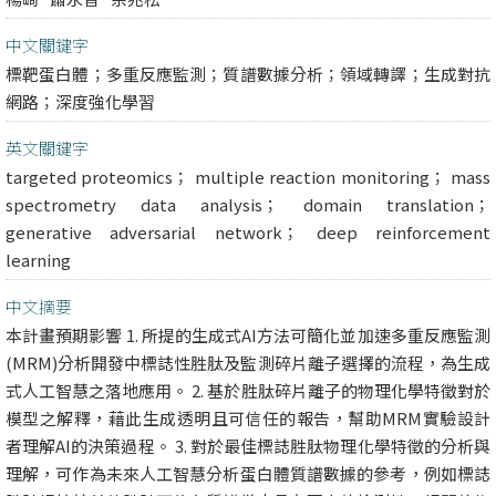
中文關鍵字
標靶蛋白體；多重反應監測；質譜數據分析；領域轉譯；生成對抗
網路；深度強化學習
英文關鍵字
targeted proteomics； multiple reaction monitoring； mass
spectrometry data analysis； domain translation；
generative adversarial network； deep reinforcement
learning
中文摘要
本計畫預期影響 1. 所提的生成式AI方法可簡化並加速多重反應監測
(MRM)分析開發中標誌性胜肽及監測碎片離子選擇的流程，為生成
式人工智慧之落地應用。 2. 基於胜肽碎片離子的物理化學特徵對於
模型之解釋，藉此生成透明且可信任的報告，幫助MRM實驗設計
者理解AI的決策過程。 3. 對於最佳標誌胜肽物理化學特徵的分析與
理解，可作為未來人工智慧分析蛋白體質譜數據的參考，例如標誌