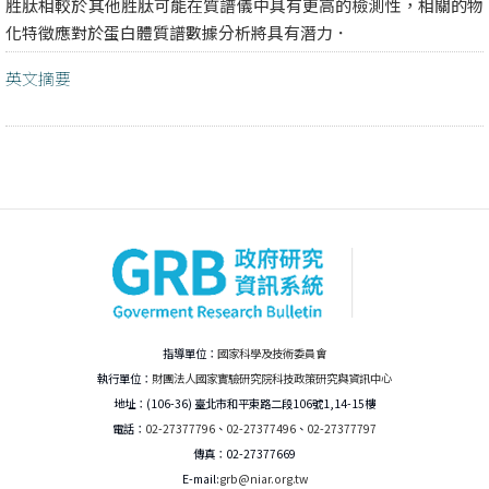
胜肽相較於其他胜肽可能在質譜儀中具有更高的檢測性，相關的物
化特徵應對於蛋白體質譜數據分析將具有潛力．
英文摘要
指導單位：
國家科學及技術委員會
執行單位：
財團法人國家實驗研究院科技政策研究與資訊中心
地址：(106-36) 臺北市和平東路二段106號1,14-15樓
電話：
02-27377796
、
02-27377496
、
02-27377797
傳真：02-27377669
E-mail:
grb@niar.org.tw