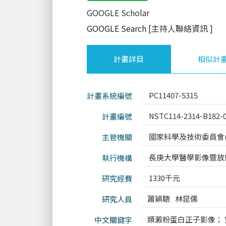
GOOGLE Scholar
GOOGLE Search
[主持人聯絡資訊
]
計畫詳目
相似計
PC11407-5315
計畫系統編號
NSTC114-2314-B182-
計畫編號
國家科學及技術委員會(
主管機關
長庚大學醫學影像暨放
執行機構
1330千元
研究經費
蕭穎聰
林昆儒
研究人員
類澱粉蛋白正子影像； 
中文關鍵字