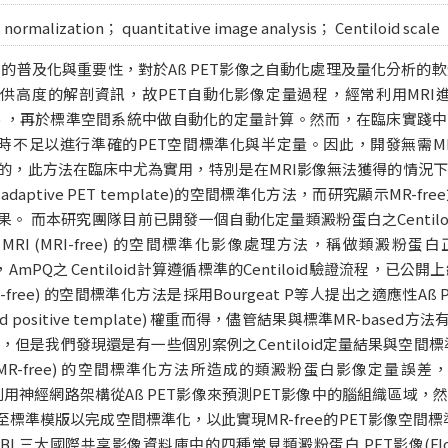
 normalization； quantitative image analysis； Centiloid scale
應用的普及化與重要性，對於Aß PET影像之自動化處理及量化分析
能提供高度的解剖資訊，故PET自動化影像定量過程，經常利用MRI進行
alization) ，再於標準空間系統中做自動化的定量計算。然而，在臨床
不足以進行準確的PET空間標準化與半定量。因此，開發無需MRI的空間標準
n) 是必要的，此方法在臨床中尤為實用，特別是在MRI影像無法獲得的
e adaptive PET template)的空間標準化方法，而研究顯示MR
。 而本研究團隊目前已開發一個自動化定量類澱粉蛋白之Centilo
及無需MRI (MRI-free) 的空間標準化影像處理方法，稱做類澱粉蛋白正
AmPQ)，AmPQ之 Centiloid計算遵循標準的Centiloid驗證流
RI-free) 的空間標準化方法是採用Bourgeat P等人提出之適應性
e and positive template) 權重而得，儘管結果與標準MR-base
算標準，但是我們發現還是有一些個別案例之Centiloid定量結果與空
(MR-free) 的空間標準化方法所造成的類澱粉蛋白影像定量
法，利用神經網路架構從Aß PET影像來預測PET影像中的腦組織區域
準模版以完成空間標準化，以此實現MR-free的PET影像空間標準化
AIBL三大國際共享影像資料庫中的四種常見類澱粉蛋白 PET影像(Florbet