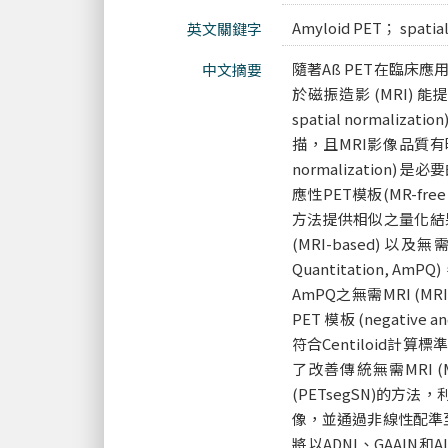
Amyloid PET； spatial
英文關鍵字
隨著Aß PET在臨床
中文摘要
於磁振造影 (MRI) 
spatial norm
描，且MRI影像品質有時
normalizatio
應性PET模板(MR-fre
方法提供相似之量化結果
(MRI-based) 以
Quantitation, 
AmPQ之無需MRI (M
PET 模板 (negativ
符合Centiloid計
了改善傳統無需MRI 
(PETsegSN)的方
像，並通過非線性配準至標
將以ADNI、GAAIN和