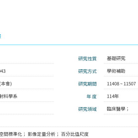
畫
基礎研究
研究性質
043
學術補助
研究方式
本會)
11408 ~ 11507
研究期間
射科學系
114年
年 度
臨床醫學；
研究領域
空間標準化； 影像定量分析； 百分比值尺度