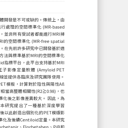
的軟體開發是不可或缺的。傳統上，由
處理的空間標準化 (MR-based
實踐中，並非所有受試者都能進行MRI掃
化 (MR-free spatial
情況下。在先前許多研究中已開發基於適
-free方法與標準基於MRI的空間標準化
id指標平台，此平台支持基於MRI
子影像定量軟體 (Amyloid PET
程，已公開上線並提供各臨床及研究團隊使用。
Aß PET模板，計算對於陰性與陽性Aß
d方法有相當高整體相關性(R2≧0.98)，也
間標準化後之影像差異較大。 因此，為
誤差，本研究提出了一種基於深度學習
，然後以此創造出個別化的PET模版影
及後續Centiloid定量。本研究
apir、Florbetaben、PiB和