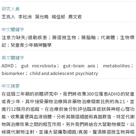
研究人員
王亮人
李松洲
葉元鳴
楊佳郁
周文君
中文關鍵字
注意力缺失/過動疾患；腸道微生物；腸腦軸；代謝體；生物標
記；兒童青少年精神醫學
英文關鍵字
ADHD； gut microbiota； gut–brain axis； metabolites；
biomarker； child and adolescent psychiatry
中文摘要
在這個三年期的前瞻研究中，我們將收集300位罹患ADHD的兒童
或青少年，其中接受藥物治療與非藥物治療個案比例約為2:1，並
進行12個月的追蹤，在治療前後分別評估臨床症狀與神經心理功
能、收集糞便與血液檢體，分析其腸道細菌和真菌群落、特定代謝
物與治療效果之間的相互作用。另外我們將結合大鼠動物模型，以
候選代謝物注射，並讓大鼠攝取細菌/真菌，釐清腸道微生物與相