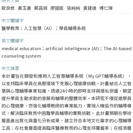
研究人員
歐良修
黃玉書
鄭昌錡
廖國臣
張純純
黃建達
傅仁煇
中文關鍵字
醫學教育；人工智慧（AI）；學員輔導系統
英文關鍵字
medical education；artificial intelligence (AI)；The AI-based
counseling system
中文摘要
本計畫旨在開發和應用人工智慧輔導系統（My GPT輔導系統），
以支持臨床學員在高壓環境下克服心理健康挑戰。計畫結合人工智
慧與心理輔導專業知識，透過24小時的即時支持與隱私保護，期望
提升學員主動求助的意願和輔導的整體效率。本研究不僅促進學員
的心理健康，亦強化輔導教師的專業能力，實現人機協作的輔導模
式，解決臨床教育中困難學員輔導的實務挑戰。 此計畫預期在學術
層面產出質化與量化分析成果，建立符合本地文化需求的心理輔導
工具；在社會層面提高臨床醫療教育的心理支持覆蓋率；在經濟層