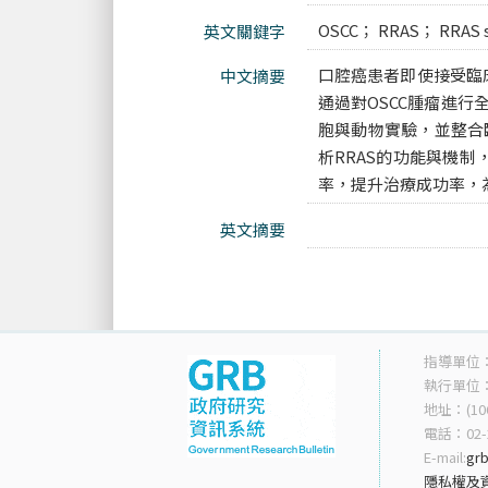
OSCC； RRAS； RRAS si
英文關鍵字
口腔癌患者即使接受臨
中文摘要
通過對OSCC腫瘤進
胞與動物實驗，並整合
析RRAS的功能與機
率，提升治療成功率，
英文摘要
指導單位
執行單位
地址：(10
電話：02-2
E-mail:
grb
隱私權及