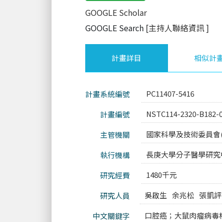
GOOGLE Scholar
GOOGLE Search
[主持人聯絡資訊
]
計畫詳目
相似計
PC11407-5416
計畫系統編號
NSTC114-2320-B182-
計畫編號
國家科學及技術委員會(
主管機關
長庚大學分子醫學研究
執行機構
1480千元
研究經費
吳啟生
余兆松
張凱評
研究人員
口腔癌；大鼠肉瘤病毒
中文關鍵字