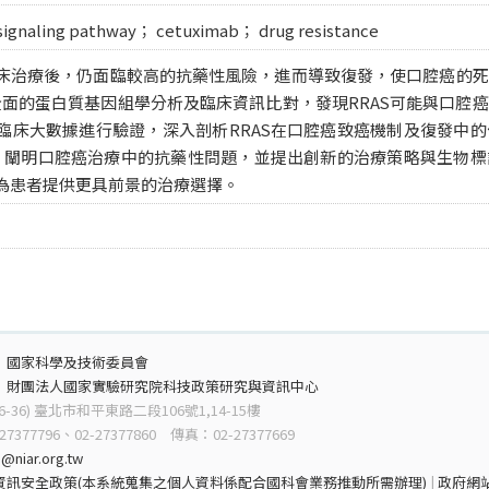
gnaling pathway； cetuximab； drug resistance
床治療後，仍面臨較高的抗藥性風險，進而導致復發，使口腔癌的死
行全面的蛋白質基因組學分析及臨床資訊比對，發現RRAS可能與口腔
臨床大數據進行驗證，深入剖析RRAS在口腔癌致癌機制及復發中
制，闡明口腔癌治療中的抗藥性問題，並提出創新的治療策略與生物
為患者提供更具前景的治療選擇。
：
國家科學及技術委員會
：
財團法人國家實驗研究院科技政策研究與資訊中心
6-36) 臺北市和平東路二段106號1,14-15樓
7377796、02-27377860 傳真：02-27377669
@niar.org.tw
資訊安全政策(本系統蒐集之個人資料係配合國科會業務推動所需辦理)
|
政府網