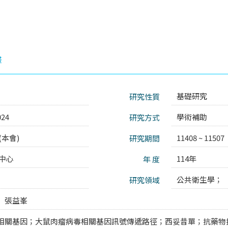
畫
基礎研究
研究性質
024
學術補助
研究方式
本會)
11408 ~ 11507
研究期間
中心
114年
年 度
公共衛生學；
研究領域
張益峯
相關基因；大鼠肉瘤病毒相關基因訊號傳遞路徑；西妥昔單；抗藥物