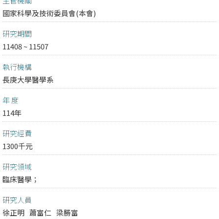
主管機關
國家科學及技術委員會(本會)
研究期間
11408 ~ 11507
執行機構
長庚大學醫學系
年 度
114年
研究經費
1300千元
研究領域
臨床醫學；
研究人員
徐正明
蕭富仁
梁勝富