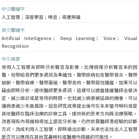
中文關鍵字
人工智慧；深度學習；嗓音；視覺辨識
英文關鍵字
Artificial Intelligence； Deep Learning； Voice； Visual
Recognition
中文摘要
使用人工智慧來即時分析聲音及影像，比傳統僅分析聲音來的困
難，但帶給我們更多資訊及準確性，聲帶疾病包含聲帶發炎，聲帶
結節，聲帶麻痺，聲帶萎縮，聲帶息肉，聲帶惡性腫瘤，如果可以
藉由即時分析，提供醫師更多資訊，這樣可以適當建議醫師去做決
定，減少誤診或是等待的時間。也就減少病患被延誤的機會，可以
讓病患減少失能風險。這些研究成果提出後可在未來當作喉科或是
其他醫師在臨床治療的診察工具，提供新的思考方向與治療策略。
改善現有內視鏡檢視加上語音分析後，仍然依靠醫師憑經驗的診斷
方式，改成利用人工智慧，即時做出診斷。未來也去找出人工智慧
是否可以應用在其他耳鼻喉科或醫療內視鏡的可能性。