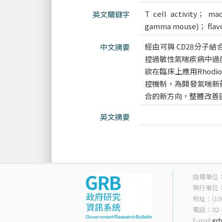
T cell activity； m
英文關鍵字
gamma mouse)； flav
經由可與 CD28分子
中文摘要
控過敏性氣喘疾病中過
欲在臨床上應用Rhod
控機制，為開發氣喘新
合的新方向，整體改善
英文摘要
指導單位
執行單位
地址：(10
電話：02-2
E-mail:
grb