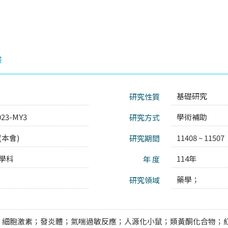
畫
基礎研究
研究性質
023-MY3
學術補助
研究方式
本會)
11408 ~ 11507
研究期間
學科
114年
年 度
藥學；
研究領域
；細胞激素；發炎體；氣喘過敏反應；人源化小鼠；類黃酮化合物；