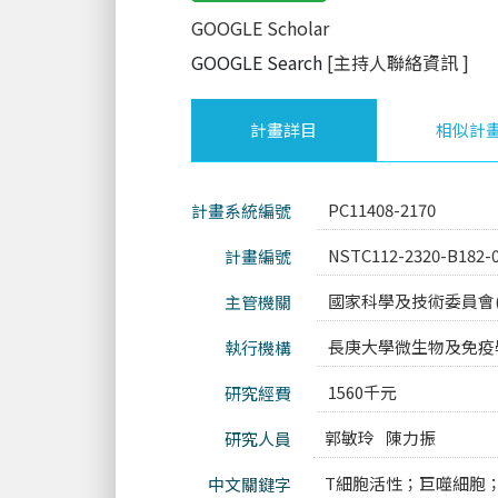
GOOGLE Scholar
GOOGLE Search
[主持人聯絡資訊
]
計畫詳目
相似計
PC11408-2170
計畫系統編號
NSTC112-2320-B182-
計畫編號
國家科學及技術委員會(
主管機關
長庚大學微生物及免疫
執行機構
1560千元
研究經費
郭敏玲
陳力振
研究人員
T細胞活性；巨噬細胞
中文關鍵字