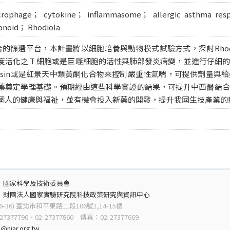
acrophage； cytokine； inflammasome； allergic asthma re
onoid； Rhodiola
結合的篩選平台，本計畫將以細胞培養與動物模式試驗方式，探討Rhodi
度活化之 T 細胞或是巨噬細胞的活性與肺部發炎病變，並進行仔細
iosin或是紅景天中類黃酮化合物來控制嚴重性氣喘，可提供劑量
藥奠定學理基礎。預期經由這些科學實證的結果，可提升中西醫結合
國人的健康與福祉，並有機會投入新藥的開發，提升我國生技產業的
：
國家科學及技術委員會
：
財團法人國家實驗研究院科技政策研究與資訊中心
6-36) 臺北市和平東路二段106號1,14-15樓
7377796、02-27377860 傳真：02-27377669
@niar.org.tw