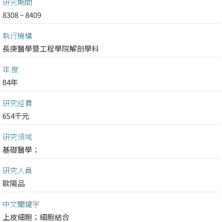
研究期間
8308 ~ 8409
執行機構
長庚醫學暨工程學院解剖學科
年 度
84年
研究經費
654千元
研究領域
基礎醫學；
研究人員
歐陽品
中文關鍵字
上皮細胞；細胞結合