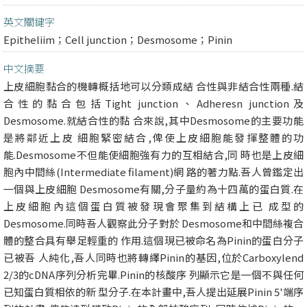
英文關鍵字
Epitheliim；Cell junction；Desmosome；Pinin
中文摘要
上皮細胞黏合的機轉概括地可以分類成結 合性與非結合性兩種.結
合性的黏合包括Tight junction、Adheresn junction及
Desmosome.就結合性的黏 合來說,其中Desmosome的主要功能
是將鄰近上皮 細胞緊密結合,俾使上皮細胞能發揮整體的功
能.Desmosome不但能使細胞強有力的互相結合,同 時也是上皮細
胞內中間絲(Intermediate filament)網 路的著力點.吾人曾鑑定出
一個與上皮細胞 Desmosome有關,分子量約為十四萬的蛋白質.在
上皮細胞內這個蛋白質被發現會聚集到結構上已 成型的
Desmosome.同時吾人觀察此分子對於 Desmosome和中間絲複合
體的整合具有舉足輕重的 作用.這個現已被命名為Pinin的蛋白分子
已被吾 人純化,吾人同時也將轉繹Pinin的基因,位於Carboxylend
2/3的cDNA序列分析完畢.Pinin的核酸序 列顯示它是一個不與任何
已知蛋白質相依的新 型分子.在本計畫中,吾人提出延展Pinin 5'端序