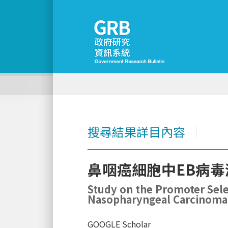
搜尋結果詳目內容
│
鼻咽癌細胞中EB病
Study on the Promoter Selec
Nasopharyngeal Carcinoma 
GOOGLE Scholar