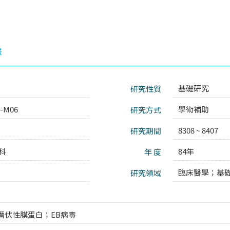
畫
基礎研究
研究性質
0-M06
學術補助
研究方式
8308 ~ 8407
研究期間
科
84年
年 度
臨床醫學；
基
研究領域
潛伏性膜蛋白；EB病毒