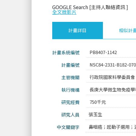
GOOGLE Search
[主持人聯絡資訊
]
全文微影片
計畫詳目
相似計
PB8407-1142
計畫系統編號
NSC84-2331-B182-07
計畫編號
行政院國家科學委員會
主管機關
長庚大學微生物免疫學
執行機構
750千元
研究經費
張玉生
研究人員
鼻咽癌；起動子選用；
中文關鍵字