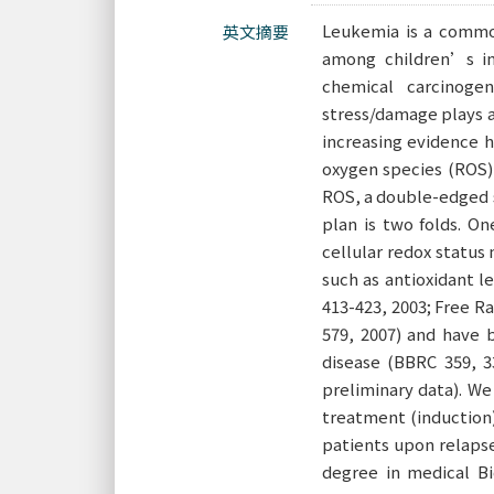
Leukemia is a common
英文摘要
among children’s in 
chemical carcinoge
stress/damage plays a
increasing evidence 
oxygen species (ROS) 
ROS, a double-edged s
plan is two folds. On
cellular redox status
such as antioxidant l
413-423, 2003; Free Rad
579, 2007) and have 
disease (BBRC 359, 33
preliminary data). We
treatment (induction)
patients upon relapse
degree in medical Bi