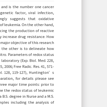
) and is the number one cancer
netic factor, viral infection,
ngly suggests that oxidative
 of leukemia. On the other hand,
cing the production of reactive
y increase drug resistance. How
major objective of this research
d the other is to delineate how
itro. Parameters of redox status
laboratory (Exp. Biol. Med. 228,
5, 2006; Free Radic. Res. 41, 571-
l. 128, 119-127), Huntington’s
aration, for details please see
hree major time points: prior to
ne the redox status of leukemic
 B.S. degree in Nurse and a M.S.
ples including the analysis of