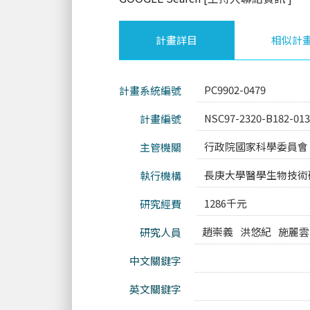
計畫詳目
相似計
PC9902-0479
計畫系統編號
NSC97-2320-B182-01
計畫編號
行政院國家科學委員會
主管機關
長庚大學醫學生物技術
執行機構
1286千元
研究經費
趙崇義
洪悠紀
施麗雲
研究人員
中文關鍵字
英文關鍵字