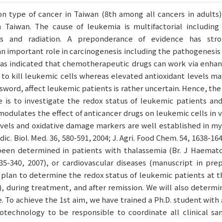
 type of cancer in Taiwan (8th among all cancers in adults
Taiwan. The cause of leukemia is multifactorial including ge
ns and radiation. A preponderance of evidence has stro
n important role in carcinogenesis including the pathogenesis
has indicated that chemotherapeutic drugs can work via enhan
to kill leukemic cells whereas elevated antioxidant levels ma
word, affect leukemic patients is rather uncertain. Hence, the 
e is to investigate the redox status of leukemic patients an
 modulates the effect of anticancer drugs on leukemic cells in v
evels and oxidative damage markers are well established in my 
ic. Biol. Med. 36, 580-591, 2004; J. Agri. Food Chem. 54, 1638-164
been determined in patients with thalassemia (Br. J Haemato
5-340, 2007), or cardiovascular diseases (manuscript in prep
 plan to determine the redox status of leukemic patients at t
, during treatment, and after remission. We will also determi
. To achieve the 1st aim, we have trained a Ph.D. student with a
otechnology to be responsible to coordinate all clinical sam