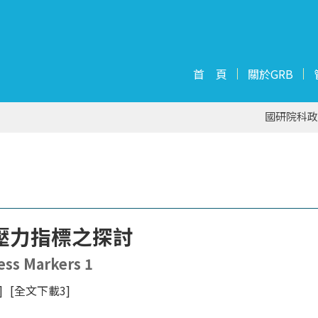
首 頁
關於GRB
國研院科政
壓力指標之探討
ess Markers 1
]
[全文下載3]