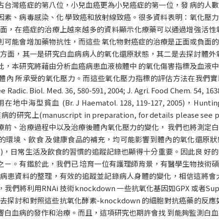
占台灣癌症的第八位，小兒血癌更為小兒癌症的第一位，發 病的人
因素、病毒感染、化 學致癌和放射線致癌。很多資料表明：氧化壓
方面，在癌症的治療上越來越多的資料顯示化療藥可以通過增強活性氧
則可能會增加藥物抗性，而這些 氧化物對癌症的治療是正面或負面
兩方面，其一是研究白血病病人的氧化還原狀態，其二是去探討體外
此，本研究將藉由分析血癌病患血液檢體中 的氧化傷害指標及血液
 所承受的氧化壓力。而這些氧化壓力指標的評估方法在我們實驗室已經完整
e Radic. Biol. Med. 36, 580-591, 2004; J. Agri. Food Chem. 54, 163
在地中海型貧血 (Br. J Haematol. 128, 119-127, 2005)，Huntingto
病的研究上(manuscript in preparation, for details please se
療前、治療過程中以及治療後體內氧化壓力的變化， 我們也將測定
的環境、飲食 及健康食品的補充，均可能影響到體內的氧化還原狀
份)，日常生活及飲食的習慣的追蹤記錄也顯得十分重要。因此良 好
之ㄧ。有鑑於此，我們已 培育一位有護理師背景，有醫學生物技術
及病患資料的整理，有效的追蹤並記錄病人身體的變化，相信這將會
將利用RNAi 技術knockdown 一些抗氧化基因如GPX 或者Supero
去探討和對照這些抗氧化酵素-knockdown 的細胞對抗癌藥的反
響白血病的發作和治療。而且，這項研究也期許會找 到能夠監測白