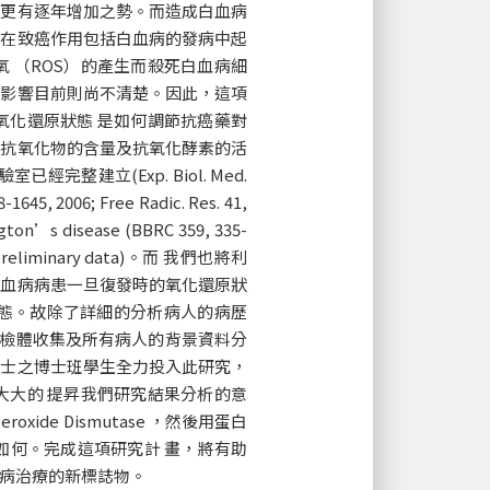
數更有逐年增加之勢。而造成白血病
力在致癌作用包括白血病的發病中起
 （ROS）的產生而殺死白血病細
的影響目前則尚不清楚。因此，這項
氧化還原狀態 是如何調節抗癌藥對
中抗氧化物的含量及抗氧化酵素的活
建立(Exp. Biol. Med.
8-1645, 2006; Free Radic. Res. 41,
n’s disease (BBRC 359, 335-
e preliminary data)。而 我們也將利
白血病病患一旦復發時的氧化還原狀
態。故除了詳細的分析病人的病歷
的檢體收集及所有病人的背景資料分
碩士之博士班學生全力投入此研究，
大大的 提昇我們研究結果分析的意
xide Dismutase ，然後用蛋白
應如何。完成這項研究計 畫，將有助
血病治療的新標誌物。