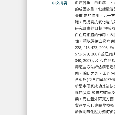
血癌俗稱「白血病」，
中文摘要
的成因多重，包括遺傳
著重 要的作用。另一
胞，而提高抗氧化能力
研究計畫的目標 包括
白血病細胞的作用。因
性，藉以評估血癌病患體內
228, 413-423, 2003; Fre
571-579, 2007)並已應用
340, 2007), 及 心血管疾
用這些方法評估病患治
態。除此之外，因外在
資料外(包含用藥的成
析是本研究成功其祕訣
專門負責 檢體的收集
義。而在體外研究方面，我們
質體學和代謝體學技術 
於闡明氧化壓力如何影