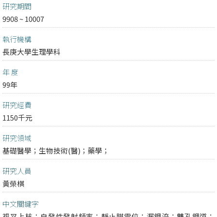
研究期間
9908 ~ 10007
執行機構
長庚大學生理學科
年 度
99年
研究經費
1150千元
研究領域
基礎醫學；
生物技術(醫)；
藥學；
研究人員
黃榮棋
中文關鍵字
視叉上核；自發性發射頻率；靜止膜電位；漏鉀流；雙孔鉀道；