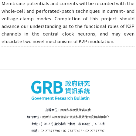
Membrane potentials and currents will be recorded with the
whole-cell and perforated-patch techniques in current- and
voltage-clamp modes. Completion of this project should
advance our understanding as to the functional roles of K2P
channels in the central clock neurons, and may even
elucidate two novel mechanisms of K2P modulation.
指導單位：
國家科學及技術委員會
執行單位：
財團法人國家實驗研究院科技政策研究與資訊中心
地址：(106-36) 臺北市和平東路二段106號1,14-15樓
電話：
02-27377796
、
02-27377496
、
02-27377797