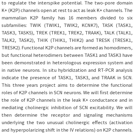
to regulate the interspike potential. The two-pore domain
K+ (K2P) channels open at rest to act as leak K+ channels. The
mammalian K2P family has 16 members divided to six
subfamilies: TWIK (TWIK1, TWIK2, KCNK7), TASK (TASK1,
TASK3, TASK5), TREK (TREK1, TREK2, TRAAK), TALK (TALK1,
TALK2, TASK2), THIK (THIK1, THIK2) and TRESK (TRESK1,
TRESK2). Functional K2P channels are formed as homodimers,
but functional heterodimers between TASK1 and TASK3 have
been demonstrated in heterologous expression system and
in native neurons. In situ hybridization and RT-PCR analysis
indicate the presence of TASK1, TASK3, and TRAAK in SCN.
This three years project aims to determine the functional
roles of K2P channels in SCN neurons. We will first determine
the role of K2P channels in the leak K+ conductance and in
mediating cholinergic inhibition of SCN excitability. We will
then determine the receptor and signaling mechanisms
underlying the two unusual cholinergic effects (activation
and hyperpolarizing shift in the IV relations) on K2P channels.