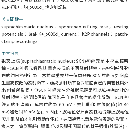
K2P 通道；膜_x000d_ 塊嵌制記錄
英文關鍵字
suprachiasmatic nucleus； spontaneous firing rate； resting
potentials； leak K+_x000d_ current； K2P channels； patch-
clamp recordings
中文摘要
視叉上核(suprachiasmatic nucleus; SCN)神經元是中樞主控時
鐘。SCN 神經元透過其 晝高夜低的不同發射頻率，來控制哺乳動
物的約日節律行為。當前最重要的一個問題是 SCN 神經元如何產
生晝高夜低的發射頻率。雖說發射頻率會受細胞自己的興奮性與外
來 刺激所影響，但SCN 神經元在分離狀況還是可以維持有節律的
發射頻率，說明這個節 律可能是自身興奮性的變化所致。SCN 神
經元的平均靜止膜電位約為-60 mV，要比動作 電位閥值(約-40
mV)還低個20 mV 左右。因此，膜電位必須自發性地從靜止膜電位
爬升 到閥值才能引發動作電位，這個過程也受膜電位震盪的影響。
換言之，會影響靜止膜電 位以及脈衝間電位的離子通道(與幫浦)，