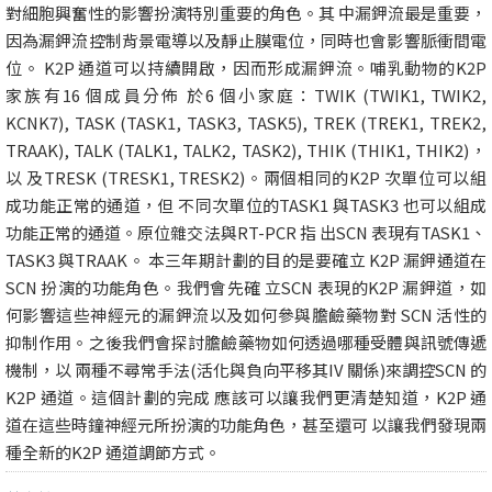
對細胞興奮性的影響扮演特別重要的角色。其 中漏鉀流最是重要，
因為漏鉀流控制背景電導以及靜止膜電位，同時也會影響脈衝間電
位。 K2P 通道可以持續開啟，因而形成漏鉀流。哺乳動物的K2P
家族有16 個成員分佈 於6 個小家庭：TWIK (TWIK1, TWIK2,
KCNK7), TASK (TASK1, TASK3, TASK5), TREK (TREK1, TREK2,
TRAAK), TALK (TALK1, TALK2, TASK2), THIK (THIK1, THIK2)，
以 及TRESK (TRESK1, TRESK2)。兩個相同的K2P 次單位可以組
成功能正常的通道，但 不同次單位的TASK1 與TASK3 也可以組成
功能正常的通道。原位雜交法與RT-PCR 指 出SCN 表現有TASK1、
TASK3 與TRAAK。 本三年期計劃的目的是要確立 K2P 漏鉀通道在
SCN 扮演的功能角色。我們會先確 立SCN 表現的K2P 漏鉀道，如
何影響這些神經元的漏鉀流以及如何參與膽鹼藥物對 SCN 活性的
抑制作用。之後我們會探討膽鹼藥物如何透過哪種受體與訊號傳遞
機制，以 兩種不尋常手法(活化與負向平移其IV 關係)來調控SCN 的
K2P 通道。這個計劃的完成 應該可以讓我們更清楚知道，K2P 通
道在這些時鐘神經元所扮演的功能角色，甚至還可 以讓我們發現兩
種全新的K2P 通道調節方式。