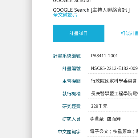
GOOGLE Scholar
GOOGLE Search
[主持人聯絡資訊
]
全文微影片
計畫詳目
相似計
PA8411-2001
計畫系統編號
NSC85-2213-E182-00
計畫編號
行政院國家科學委員會
主管機關
長庚醫學暨工程學院電
執行機構
329千元
研究經費
李肇嚴
盧而輝
研究人員
電子公文；多重簽章；
中文關鍵字