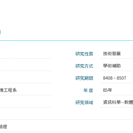
畫
技術發展
研究性質
9
學術補助
研究方式
8408 ~ 8507
研究期間
機工程系
85年
年 度
資訊科學--軟
研究領域
驗證