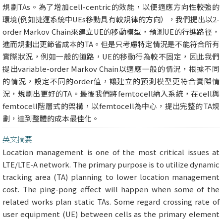
規劃TAs。為了增加cell-centric的效能，以便適應方向性較強的
環境(例如捷運系統中UEs移動具有較規律的方向），我們提出以2-
order Markov Chain來建立UE的移動模型，預測UE的行進路徑，
進而規劃出更節省成本的TA。但是只考慮特定情況是不能符合所有
實際狀況，例如一般的道路，UE的移動行為較不固定，因此我們
提出variable-order Markov Chain以適應一般的情況，根據不同
的情況，設定不同的order值，讓建立的預測模型更符合實際情
況，規劃出更好的TA。最後我們將femtocell納入系統，在cell與
femtocell階層式的架構，以femtocell為中心，提出完整的TA規
劃，達到整體的成本最佳化。
英文摘要
Location management is one of the most critical issues at
LTE/LTE-A network. The primary purpose is to utilize dynamic
tracking area (TA) planning to lower location management
cost. The ping-pong effect will happen when some of the
related works plan static TAs. Some regard crossing rate of
user equipment (UE) between cells as the primary element