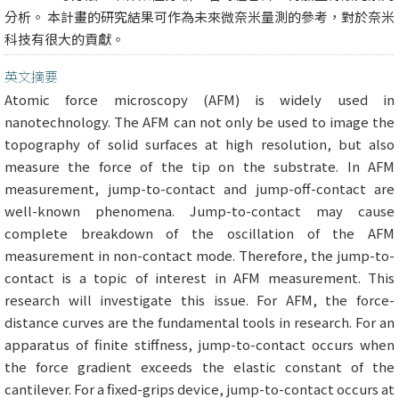
分析。 本計畫的研究結果可作為未來微奈米量測的參考，對於奈米
科技有很大的貢獻。
英文摘要
Atomic force microscopy (AFM) is widely used in
nanotechnology. The AFM can not only be used to image the
topography of solid surfaces at high resolution, but also
measure the force of the tip on the substrate. In AFM
measurement, jump-to-contact and jump-off-contact are
well-known phenomena. Jump-to-contact may cause
complete breakdown of the oscillation of the AFM
measurement in non-contact mode. Therefore, the jump-to-
contact is a topic of interest in AFM measurement. This
research will investigate this issue. For AFM, the force-
distance curves are the fundamental tools in research. For an
apparatus of finite stiffness, jump-to-contact occurs when
the force gradient exceeds the elastic constant of the
cantilever. For a fixed-grips device, jump-to-contact occurs at