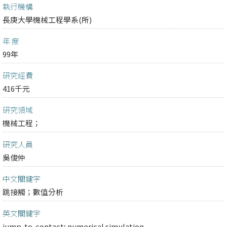
執行機構
長庚大學機械工程學系(所)
年 度
99年
研究經費
416千元
研究領域
機械工程；
研究人員
吳俊仲
中文關鍵字
跳接觸；數值分析
英文關鍵字
jump-to-contact; numerical simulation