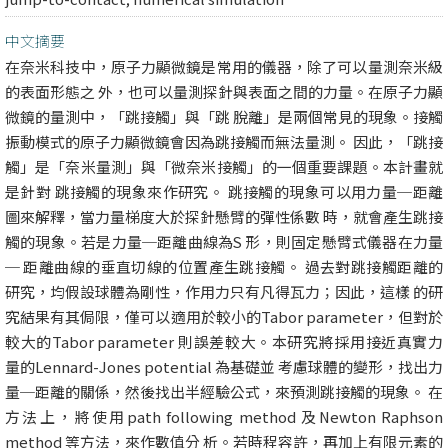
中文摘要
在奈米科技中，原子力顯微鏡是常用的儀器，除了可以量測奈米級
的表面形態之 外，也可以量測探針與表面之間的力量。在原子力顯
微鏡的量測中，「跳接觸」與「跳 脫離」是兩個常見的現象。接觸
振動模式的原子力顯微鏡會因為跳接觸而無法量測。 因此，「跳接
觸」是「奈米量測」與「微奈米接觸」的一個重要課題。本計畫就
是針對 跳接觸的現象來作研究。 跳接觸的現象可以用力量─距離
圖來解釋，當力量梯度大於探針懸臂的彈性係數 時，就會產生跳接
觸的現象。若是力量─距離曲線為S 形，則固定懸臂式儀器在力量
─ 距離曲線的垂直切線的位置產生跳接觸。 過去對跳接觸距離的
研究，均假設球體為剛性，作用力只有凡得瓦力；因此，這樣 的研
究結果有其侷限，僅可以適用於較小的Tabor parameter，但對於
較大的Tabor parameter 則誤差較大。本研究將採用接近真實力
量的Lennard-Jones potential 為基礎並 考慮球體的變形，找出力
量─距離的關係，然後找出半經驗公式，來預測跳接觸的現象。 在
方法上，將使用path following method 及Newton Raphson
method 等方法，來作數值分 析。若時程容許，再加上有限元素的