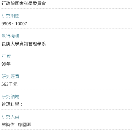
行政院國家科學委員會
研究期間
9908 ~ 10007
執行機構
長庚大學資訊管理學系
年 度
99年
研究經費
563千元
研究領域
管理科學；
研究人員
林詩偉
應國卿