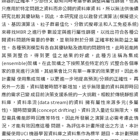
類器的正確率，少部份文 獻有同時考慮參數調整與屬性篩選，但其
只應用於特定問題之資料而非公開的資料庫資 料，所以無法供後續
研究比較其優缺點。因此，本研究提出以啟發式演算法(模擬退火
法、基因演算法、粒子群最佳化、分散式搜尋法和人工免疫系統)
來尋找MBR 之進行參 數設定與進行屬性篩選，以找出符合各種公
開資料問題所需要的參數，並剔除對於分類 正確率較無助益之屬
性。 各種預測模型有各自其優缺點及適用的問題特性，此時若能將
其預測整合，得到更 佳之結果的好處，此種方法稱為集成
(ensemble)架構。在此架構之下按照某些特定的方 式整合各個專
家的意見進行決策，其結果會比只有單一專家的效果更好。因此本
計畫擬 使用集成架構，以更進一步地提高預測/分類的正確性。 再
另外一方面，資料隨著時間不斷增加，近乎無限量的資料與即時回
應的需求已變 成目前決策支援系統的一大挑戰。相較於傳統靜態資
料庫，資料串流(data stream)的資料 擁有屬性來源多元(多屬
性)、隨時間變異(concept drifting)、資料流入量近似無限大、模
型需具備能即時回應等特性，因此所發展之演算法必需考慮此情
況，才能有效因應這種 問題。 為評估本計畫所提出之方法，本計
畫擬使用UCI 機器學習資料庫之資料集作為標竿 題目。本計劃預期