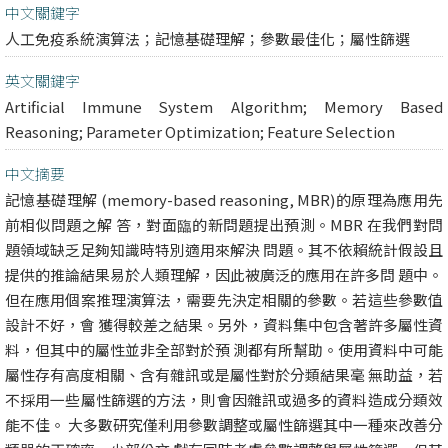
中文關鍵字
人工免疫系統演算法；記憶基礎理解；參數最佳化；屬性篩選
英文關鍵字
Artificial Immune System Algorithm; Memory Based
Reasoning; Parameter Optimization; Feature Selection
中文摘要
記憶基礎理解 (memory-based reasoning, MBR)的原理為應用先
前相似問題之解 答，對面臨的新問題提出預測。MBR 在我們對問
題領域缺乏足夠知識時特別適用來解決 問題。其不依賴統計假設且
提供的推論結果易於人類理解，因此被廣泛的應用在許多問 題中。
但在應用個案推理演算法，需要先決定相關的參數。若這些參數值
設計不好，會 獲得較差之結果。另外，資料集中包含著許多屬性資
料，但其中的屬性並非全部對於預 測都有所幫助。使用資料中可能
屬性存有高度相關、含有雜訊或是屬性對於分類結果毫 無助益，若
不採用一些屬性篩選的方法，則會因雜訊或過多的資料造成分類效
能不佳。 大多數研究僅利用參數調整或屬性篩選其中一種來改善分