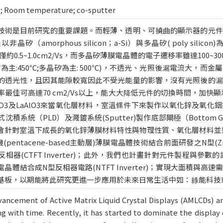
ZO; Room temperature; co-sputter
技術是目前研究的重要課題。而輕薄、透明、可撓曲的顯示器的元件
（amorphous silicon；a-Si）與多晶矽( poly silic
約0.5~1.0cm2/Vs，而多晶矽薄膜電晶體的電子遷移率雖達100~3
為主:450℃;多晶矽為主: 500℃)，不透光、光照後漏電流大，而
的透光性，且因其能隙較寬因此不受光能量的影響，沒有光照後的漏
最佳可高達70 cm2/Vs以上，能大大降低元件的切換時間，加快
d2O3及LaAlO3來當氧化層材料，室溫條件下來製作以氧化鋅及氧
積系統（PLD）及濺鍍系統(Sputter)製作底部閘極（Bottom Ga
會針對室溫下成長的氧化鋅薄膜材料特性與物理性質、氧化層材料並
entacene-based主動層)薄膜電晶體技術結合前面研發之N型(ZnO 
相器(CTFT Inverter)；此外，我們也計畫針對元件製程與參
晶體結合成N型反相器電路(NTFT Inverter)；實現大面積與
基板，以期能將此研究更進一步應用於未來日常生活中如：綠能科技
ancement of Active Matrix Liquid Crystal Displays (AMLCDs) a
 with time. Recently, it has started to dominate the display d