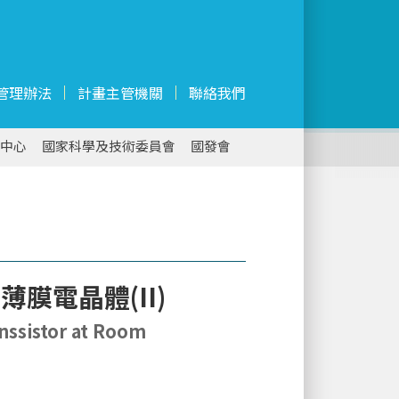
管理辦法
計畫主管機關
聯絡我們
中心
國家科學及技術委員會
國發會
電晶體(II)
anssistor at Room