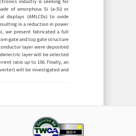
ronics industry is seeking for
made of amorphous Si (a-Si) or
stal displays (AMLCDs) to oxide
sulting in a reduction in power
l, we present fabricated a full
ttom gate and top gate structure
miconductor layer were deposited
ielectric layer will be selected
rent ratio up to 106. Finally, an
verter) will be investigated and