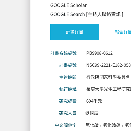
GOOGLE Scholar
GOOGLE Search
[主持人聯絡資訊
]
計畫詳目
報告詳
PB9908-0612
計畫系統編號
NSC99-2221-E182-05
計畫編號
行政院國家科學委員會
主管機關
長庚大學光電工程研究
執行機構
804千元
研究經費
劉國辰
研究人員
氧化鉿；氧化鉿鋁；氧
中文關鍵字