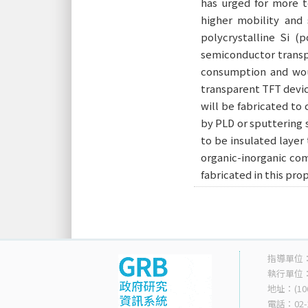
has urged for more t
higher mobility and 
polycrystalline Si (
semiconductor transp
consumption and woul
transparent TFT devic
will be fabricated to
by PLD or sputtering 
to be insulated layer 
organic-inorganic com
fabricated in this pro
指導單位
執行單位
地址：(10
電話：02-2