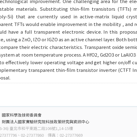
echnological improvement. One challenging area for the elect
stable materials. Substituting thin-film transistors (TFTs) 
poly-Si) that are currently used in active-matrix liquid cry
arent TFTs would enable improvement in the mobility , and re
d have a full transparent electronic device. In this proposa
e, using a ZnO, IZO or IGZO as an active channel layer. Both bo
 compare their electric characteristics. Transparent oxide se
system at room temperature process. A HfO2, Gd2O3 or LaAlO3 d
to effectively lower operating voltage and get higher on/off cur
plementary transparent thin-film transistor inverter (CTFT In
posal.
：
國家科學及技術委員會
：
財團法人國家實驗研究院科技政策研究與資訊中心
6-36) 臺北市和平東路二段106號1,14-15樓
7377796、02-27377860 傳真：02-27377669