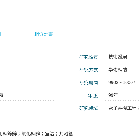
目
相似計畫
技術發展
研究性質
8
學術補助
研究方式
9908 ~ 10007
研究期間
所
99年
年 度
電子電機工程
研究領域
化銦鎵鋅；氧化銦鋅；室溫；共濺鍍