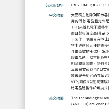
HfO2; HfAlO; IGZO; I
英文關鍵字
大面積主動陣列顯示器
中文摘要
用的薄膜電晶體元件是以非晶矽
TFT)來說其電子遷移率僅
而且製程溫度高(非晶矽
下製作，薄膜具有極佳
物半導體其元件的遷移率
介電係數的HfO2、G
膜電晶體。以雷射脈衝式沈
明薄膜電晶體。我們將
本實驗室成熟的P型有機(p
體實現全透式的互補式反
VT的兩個N型透明薄膜電
將電晶體製作於可撓式
The technological adv
英文摘要
(AMOLED) are changing