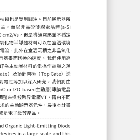
技術也是受到關注。目前顯示器所
on)為主，而以非晶矽薄膜電晶體(a-Si
00 cm2/Vs，但是導通電壓並不穩定
金屬氧化物半導體材料可以在室溫環境
電流，此外在室溫沉積之非晶氧化
顯示器畫面切換的速度。 我們使用高
化銦鋅為主動層材料的低操作電壓之薄
te）及頂部閘極（Top Gate）透
對電性等加以深入研究。 我們將由
or IZO-based主動層)薄膜電晶
數的調整來操控臨界電壓VT，藉由不同
高速需求的主動顯示器元件，最後本計畫
或是電子紙等產品。
nd Organic Light-Emitting Diode
evices in a large scale and this