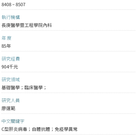
8408 ~ 8507
執行機構
長庚醫學暨工程學院內科
年 度
85年
研究經費
904千元
研究領域
基礎醫學；
臨床醫學；
研究人員
廖運範
中文關鍵字
C型肝炎病毒；自體抗體；免疫學異常