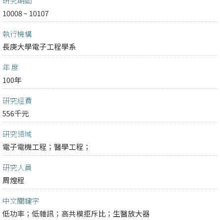
研究期間
10008 ~ 10107
執行機構
長庚大學電子工程學系
年 度
100年
研究經費
556千元
研究領域
電子電機工程；
醫學工程；
研究人員
周煌程
中文關鍵字
低功率；低雜訊；高共模拒斥比；生醫放大器