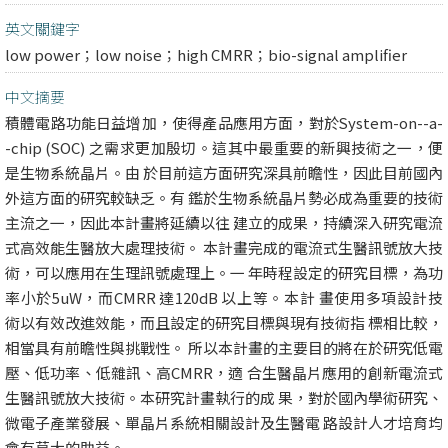
英文關鍵字
low power；low noise；high CMRR；bio-signal amplifier
中文摘要
積體電路功能日益增加，使得產品應用方面，對於System-on--a-
-chip (SOC) 之需求更加殷切。這其中最重要的新興技術之一，便
是生物系統晶片。由 於目前這方面研究深具前瞻性，因此目前國內
外這方面的研究較缺乏。有 鑑於生物系統晶片勢必成為重要的技術
主流之一，因此本計畫將延續以往 建立的成果，持續深入研究電流
式高效能生醫放大處理技術。 本計畫完成的電流式生醫訊號放大技
術，可以應用在生理訊號處理上。一 年時程設定的研究目標，為功
率小於5uW，而CMRR 達120dB 以上等。本計 畫使用多項設計技
術以有效改進效能，而且設定的研究目標與現有技術指 標相比較，
相當具有前瞻性與挑戰性。 所以本計畫的主要目的將在於研究低電
壓、低功率、低雜訊、高CMRR，適 合生醫晶片應用的創新電流式
生醫訊號放大技術。本研究計畫執行的成 果，對於國內學術研究、
微電子產業發展、單晶片系統相關設計及生醫電 路設計人才培育均
會有莫大的助益。