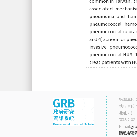
common in Taiwan, th
associated mechanis
pneumonia and hemo
pneumococcal hemol
pneumococcal neurami
and 4) screen for pne
invasive pneumococc
pneumococcal HUS. The
treat patients with H
指導單位
執行單位
地址：(10
電話：02-2
E-mail:
grb
隱私權及