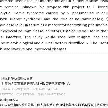
ere has been a lack of information about S. pneumoniae-assoc
m remains unknown. We propose this project to 1) identify
lytic uremic syndrome caused by S. pneumoniae in child
ytic uremic syndrome: and the role of neuraminidases; 3
nidase level in serum as a marker for necrotizing pneumonia
umococcal neuraminidase inhibitors, that could be used in the 
al infection. The study would shed new insights into the
 microbiological and clinical factors identified will be usefu
US and invasive pneumococcal diseases.
：
國家科學及技術委員會
：
財團法人國家實驗研究院科技政策研究與資訊中心
6-36) 臺北市和平東路二段106號1,14-15樓
7377796、02-27377860 傳真：02-27377669
@niar.org.tw
資訊安全政策(本系統蒐集之個人資料係配合國科會業務推動所需辦理)
|
政府網