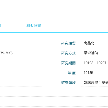
單
相似計畫
商品化
研究性質
079-MY3
學術補助
研究方式
10108 ~ 10207
研究期間
101年
年 度
臨床醫學；
基
研究領域