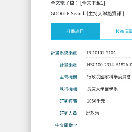
全文電子檔：
[全文下載1]
GOOGLE Search
[主持人聯絡資訊
]
計畫詳目
技術清
PC10101-2104
計畫系統編號
NSC100-2314-B182A-
計畫編號
行政院國家科學委員會
主管機關
長庚大學醫學系
執行機構
1050千元
研究經費
邱政洵
研究人員
中文關鍵字