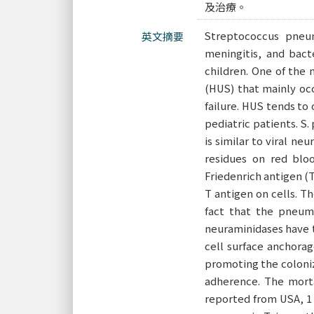
及治療。
Streptococcus pneu
英文摘要
meningitis, and bac
children. One of the
(HUS) that mainly oc
failure. HUS tends to
pediatric patients. S
is similar to viral n
residues on red blo
Friedenrich antigen (
T antigen on cells. T
fact that the pneum
neuraminidases have t
cell surface anchorag
promoting the coloniz
adherence. The morta
reported from USA, 1 