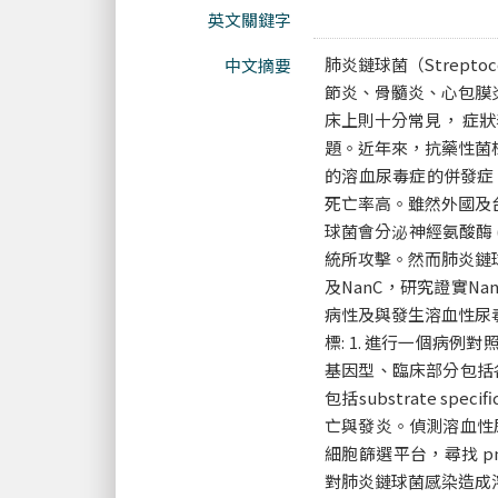
英文關鍵字
肺炎鏈球菌（Strepto
中文摘要
節炎、骨髓炎、心包膜
床上則十分常見， 症狀
題。近年來，抗藥性菌
的溶血尿毒症的併發症
死亡率高。雖然外國及
球菌會分泌神經氨酸酶 (
統所攻擊。然而肺炎鏈球
及NanC，研究證實Na
病性及與發生溶血性尿
標: 1. 進行一個病例
基因型、臨床部分包括各種早期
包括substrate sp
亡與發炎。偵測溶血性尿
細胞篩選平台，尋找 pneum
對肺炎鏈球菌感染造成