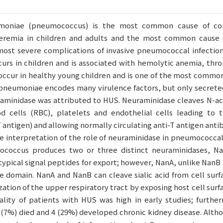
moniae (pneumococcus) is the most common cause of co
teremia in children and adults and the most common cause o
 most severe complications of invasive pneumococcal infectio
curs in children and is associated with hemolytic anemia, th
 occur in healthy young children and is one of the most common 
. pneumoniae encodes many virulence factors, but only secret
euraminidase was attributed to HUS. Neuraminidase cleaves N-ace
od cells (RBC), platelets and endothelial cells leading to
T antigen) and allowing normally circulating anti-T antigen anti
he interpretation of the role of neuraminidase in pneumococca
ococcus produces two or three distinct neuraminidases, Na
ypical signal peptides for export; however, NanA, unlike NanB
e domain. NanA and NanB can cleave sialic acid from cell sur
ation of the upper respiratory tract by exposing host cell su
lity of patients with HUS was high in early studies; further
(7%) died and 4 (29%) developed chronic kidney disease. Alth