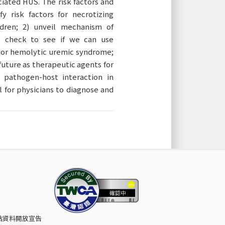
iated HUS. The risk factors and
 risk factors for necrotizing
ren; 2) unveil mechanism of
) check to see if we can use
 or hemolytic uremic syndrome;
future as therapeutic agents for
 pathogen-host interaction in
l for physicians to diagnose and
站資料開放宣告