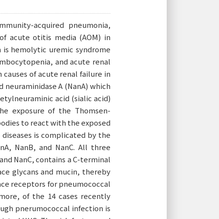
mmunity-acquired pneumonia,
f acute otitis media (AOM) in
n is hemolytic uremic syndrome
rombocytopenia, and acute renal
causes of acute renal failure in
ed neuraminidase A (NanA) which
tylneuraminic acid (sialic acid)
 the exposure of the Thomsen-
bodies to react with the exposed
l diseases is complicated by the
nA, NanB, and NanC. All three
 and NanC, contains a C-terminal
face glycans and mucin, thereby
rface receptors for pneumococcal
more, of the 14 cases recently
ough pnerumococcal infection is