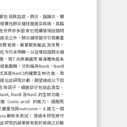
疾病，主要包 括敗血症、肺炎、腦膜炎、關
非侵襲性肺炎鏈球菌感染疾病，其臨
，全世界許多國 家也陸續發現這個問
性感染之外，肺炎鏈球菌可引致嚴重
性腎衰竭，需要緊急輸血 及洗腎，
子迄今仍未明瞭。以往僅知道肺炎鏈
液酸，致T 抗原暴露而 被身體免疫系
氨酸酶，分別稱為NanA、NanB
尤其是NanC)的確實生物功 能、致
們提出此研究計劃，期望達成以下目
微生物危 險因子，細菌部分包括血清型、
nA, NanB 及NanC 的生物功能，
酸（sialic acid）的能力、 細胞死
與outcome。 4. 建立一個
nfluenza 藥物來測試。 透過本研究將可
，此研究的結果將有助於疾病之診斷