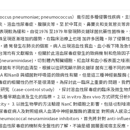
coccus pneumoniae; pneumococcus）能引起多種侵襲性
炎、溶血性尿毒症、腹膜炎等。至 於中耳炎、鼻竇炎和支氣管炎等
表現較為緩和。自從1976 至1979 年發現肺炎鏈球菌抗藥性菌株後
株呈現逐漸增加的趨勢，在臨床治療上也增 加許多困難。除了侵襲
，通 常發生在肺炎的個案，病人出現溶血性貧血、血小板下降及急
台灣均有文獻報告，但關於此溶血尿毒症發生的致病機 制和危險因
neuraminidase)，切割體內腎臟細胞、紅血球和血小板表面之唾
菌有不同的血清型，根據以往研究顯示肺炎鏈球 菌有三種不同的神經
nA 和NanB 與細菌對呼吸道的致病性有關，但是這三種神經氨酸酶 (
毒症的相關性仍然不是很清楚。為探討此一臨床上重要的 問題，我
對照研究（case-control study），探討溶血性尿毒症的臨床及
血液及生化的指標。 2. 以 in vitro 及ex vivo 方式研究分析Na
ecificity。 3. 以微生物學的方法驗證 NanC 對細胞之影響，包括切割唾液
毒症病人及對照組病人血清中神經氨酸酶的濃度並 對照病人感染之嚴重性
ococcal neuraminidase inhibitors，首先將針對 anti-i
溶血性尿毒症的機制有全盤性的了解，不論是細 菌層面或宿主反應