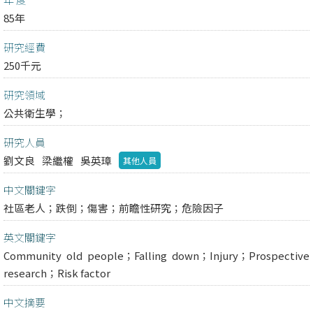
85年
研究經費
250千元
研究領域
公共衛生學；
研究人員
劉文良
梁繼權
吳英璋
其他人員
中文關鍵字
社區老人；跌倒；傷害；前瞻性研究；危險因子
英文關鍵字
Community old people；Falling down；Injury；Prospective
research；Risk factor
中文摘要