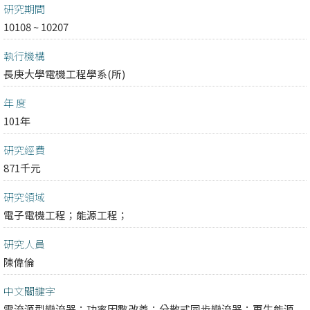
研究期間
10108 ~ 10207
執行機構
長庚大學電機工程學系(所)
年 度
101年
研究經費
871千元
研究領域
電子電機工程；
能源工程；
研究人員
陳偉倫
中文關鍵字
電流源型變流器；功率因數改善；分散式同步變流器；再生能源