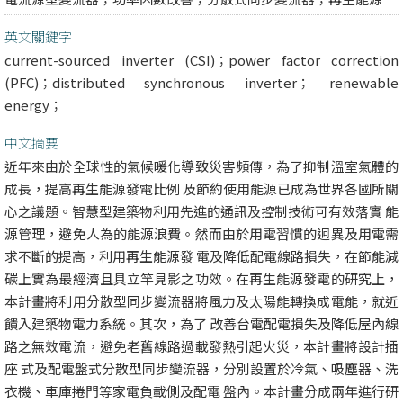
英文關鍵字
current-sourced inverter (CSI)；power factor correction
(PFC)；distributed synchronous inverter； renewable
energy；
中文摘要
近年來由於全球性的氣候暖化導致災害頻傳，為了抑制溫室氣體的
成長，提高再生能源發電比例 及節約使用能源已成為世界各國所關
心之議題。智慧型建築物利用先進的通訊及控制技術可有效落實 能
源管理，避免人為的能源浪費。然而由於用電習慣的迥異及用電需
求不斷的提高，利用再生能源發 電及降低配電線路損失，在節能減
碳上實為最經濟且具立竿見影之功效。在再生能源發電的研究上，
本計畫將利用分散型同步變流器將風力及太陽能轉換成電能，就近
饋入建築物電力系統。其次，為了 改善台電配電損失及降低屋內線
路之無效電流，避免老舊線路過載發熱引起火災，本計畫將設計插
座 式及配電盤式分散型同步變流器，分別設置於冷氣、吸塵器、洗
衣機、車庫捲門等家電負載側及配電 盤內。本計畫分成兩年進行研