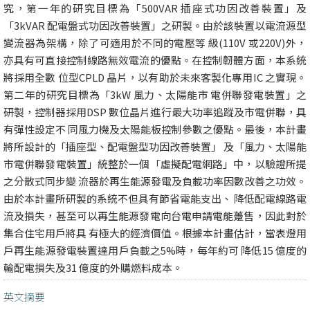
究，第一年的研究目標為「500VAR 插座式功因改善裝置」及
「3kVAR 配電盤式功因改善裝置」之研製。由於該裝置以電流源型
變流器為架構，除了可適用於不同的電壓等 級(110V 或220V)外，
亦具有可直接控制線路無效電流的優點。在控制韌體方面，本系統
將採用全數 位型CPLD 晶片，以有助於未來客製化專用IC 之實現。
第二年的研究目標為「3kW 風力、太陽能市 電併聯發電裝置」之
研製，控制器採用DSP 數位晶片進行最大功率追蹤及市電併聯，具
有彈性設定不 同風力機及太陽能板控制參數之優點。最後，本計畫
將所設計的「插座型、配電盤型功因改善裝置」 及「風力、太陽能
市電併聯發電裝置」統整於一個「虛擬配電網路」中，以驗證所提
之分散式同步變 流器於再生能源發電及負載功率因數改善之功效。
由於本計畫所研製的系統不但具有節省電能支出、 降低配電線路電
流及損失，甚至可以再生能源發電向台電申請電能躉售，因此對於
集合住宅用戶將具 有極大的經濟價值。根據本計畫估計，當表燈用
戶再生能源發電裝置達用戶負載之5%時，每年約可 降低15 億度的
輸配電損失及31 億度的外購燃料成本。
英文摘要