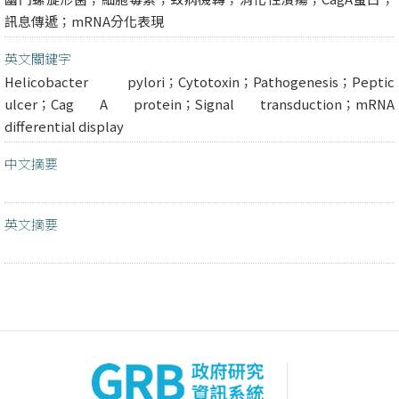
訊息傳遞；mRNA分化表現
英文關鍵字
Helicobacter pylori；Cytotoxin；Pathogenesis；Peptic
ulcer；Cag A protein；Signal transduction；mRNA
differential display
中文摘要
英文摘要