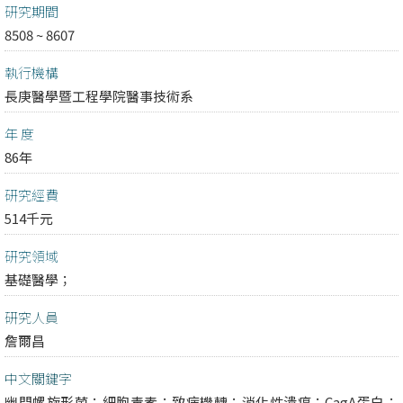
研究期間
8508 ~ 8607
執行機構
長庚醫學暨工程學院醫事技術系
年 度
86年
研究經費
514千元
研究領域
基礎醫學；
研究人員
詹爾昌
中文關鍵字
幽門螺旋形菌；細胞毒素；致病機轉；消化性潰瘍；CagA蛋白；