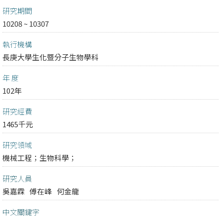
研究期間
10208 ~ 10307
執行機構
長庚大學生化暨分子生物學科
年 度
102年
研究經費
1465千元
研究領域
機械工程；
生物科學；
研究人員
吳嘉霖
傅在峰
何金龍
中文關鍵字