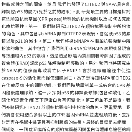
物敏感性之間的關係，並且 我們也發現了CITED2 與NAPA具有能
夠調控p53 的能力(見於之前的結果)。此 研究最主要的目標是探討
這些順鉑抗藥基因(CPR genes)所導致的抗藥機制以及 如何去克服
化療抗藥性。第一，我們將研究CITED2 在順鉑抗藥機制中所扮演
的 角色，其中包含以shRNA 抑制CITED2 表現後，會促使p53 的累
積以及p21 的 減少。第二，我們將探討NAPA 在順鉑抗藥機制中所
扮演的角色，其中包含了 我們利用shRNA 抑制NAPA 表現後發現會
導致細胞內p53 的累積，這是透過影 響內質網關聯降解因子組成的
複合體(ERAD)調節p53 降解機制所導致的，另外 我們也將研究由
於NAPA的位移而導致凋亡因子BNIP-1 會於粒線體途徑中促進
caspase-9 的活化進而促使細胞凋亡。為了想得知NAPA 和CITED2
在化療反應 中的細胞功能，我們同時地壓制單一或結合的CPR 基
因隨後處理順鉑，進一步 探討p53 的轉譯後修飾(包含磷酸化，乙
醯化和泛素化)和其下游蛋白會有何變 化。第三但並不是最後，我
們亦將研究PTPN21 於順鉑抗藥機制中扮演的角色。 更重要地，我
們將會使用結合多個以上的CPR 基因shRNA 並處理順鉑後，去探
討是否在裸鼠中能更具有抑制腫瘤的生長。最終的目標是去組織一
個網路，一個 能涵蓋所有的順鉑抗藥基因與蛋白傳遞訊息途徑的網