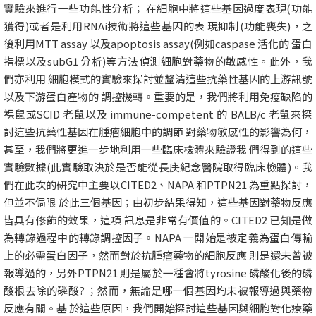
實驗來進行一些功能性分析； 在細胞中將這些基因過度表現(功能
獲得)或者是利用RNAi技術將這些基因的表 現抑制(功能喪失)，之
後利用MTT assay 以及apoptosis assay(例如caspase 活化的 蛋白
指標以及subG1 分析)等方法偵測細胞對藥物的敏感性。此外，我
們亦利用 細胞模式的實驗來探討並釐清這些抗藥性基因的上游訊號
以及下游蛋白產物的 調控機轉。重要的是，我們將利用免疫缺陷的
裸鼠或SCID 老鼠以及 immune-competent 的 BALB/c 老鼠來探
討這些抗藥性基因在腫瘤細胞中的調節 對藥物敏感性的影響為何，
甚至，我們將更進一步地利用一些臨床檢體來驗證我 們得到的這些
實驗數據(此實驗取決於是否能從長庚紀念醫院取得臨床檢體)。我
們在此次的研究中主要以CITED2、NAPA 和PTPN21 為重點探討，
但並不侷限 於此三個基因；由初步結果得知，這些基因對藥物反應
皆具有修飾的效果，這項 訊息是非常有價值的。CITED2 已知是做
為轉錄過程中的轉錄調控因子。NAPA 一開始是被定義為蛋白傳輸
上的必需蛋白因子，然而對於抗腫瘤藥物的細胞反應 則是還未曾被
報導過的，另外PTPN21 則是屬於一種會將tyrosine 磷酸化後的磷
酸根去除的磷酸? ；然而，無論是哪一個基因均未被報導過與藥物
反應有關。基 於這些原因，我們開始探討這些基因與細胞對化療藥