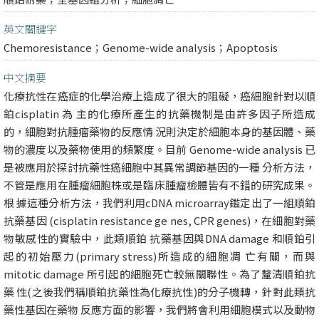
英文關鍵字
Chemoresistance；Genome-wide analysis；Apoptosis
中文摘要
化療抗性在癌症的化學治療上造成了很大的阻礙，癌細胞針對以順
鉑cisplatin 為 主的化療所產生的抗藥機制是由許多因子所造成
的，細胞對抗腫瘤藥物的反應情 況則決定於細胞本身的基因體、藥
物的濃度以及藥物使用的頻繁度。目前 Genome-wide analysis 已
是被應用於探討抗藥性癌細胞中其異常調節基因的一種 分析方法，
不管是應用在腫瘤細胞株或是臨床腫瘤檢體皆有不錯的研究成果。
根 據這種分析方法，我們利用cDNA microarray鑑定出了一組順鉑
抗藥基因 (cisplatin resistance ge nes, CPR genes)，在細胞對藥
物敏感性的實驗中，此類順鉑 抗藥基因與DNA damage 和順鉑引
起的初始壓力(primary stress)所造成的細胞凋 亡有關，而與
mitotic damage 所引起的細胞死亡較無關聯性。為了釐清順鉑抗
藥 性(之後我們稱順鉑抗藥性為化療抗性)的分子機轉，針對此類抗
藥性基因在藥物 反應方面的影響，我們將會利用細胞模式以及動物