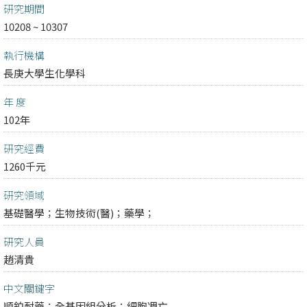
研究期間
10208 ~ 10307
執行機構
長庚大學生化學科
年 度
102年
研究經費
1260千元
研究領域
基礎醫學；
生物技術(醫)；
藥學；
研究人員
趙清貴
中文關鍵字
順鉑耐藥；全基因組分析；細胞凋亡