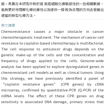
路。希冀在本研究中對於提 高癌細胞化療敏感性的一些相關數據，
能夠更好地理解化療抗藥性以及提供一個 較為合理的方向去發展出
適當的新型化療方法。
英文摘要
Chemoresistance causes a major obstacle in cancer
chemotherapeutic treatment. The mechanism of cancer cell
resistance to cisplatin-based chemotherapy is multifactorial.
The cell response to anticancer drugs depends on the
genetic make-up of the cells and the concentration and
frequency of drugs applied to the cells. Genome-wide
analysis has been applied to explore dysregulated genes in
chemoresistant cell models as well as clinical tumors. Using
this strategy, we have previously identified a panel of
“cisplatin resistance genes” (CPR genes) by cDNA
microarray, confirmed by quantitative-PCR (Q-PCR) of the
mRNA levels. The effect of these CPR genes on drug
sensitivity is associated DNA damage, primary stress that