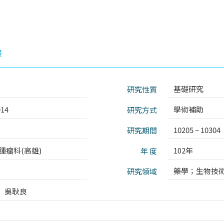
畫
基礎研究
研究性質
014
學術補助
研究方式
10205 ~ 10304
研究期間
腫瘤科(高雄)
102年
年 度
藥學；
生物技術
研究領域
吳耿良