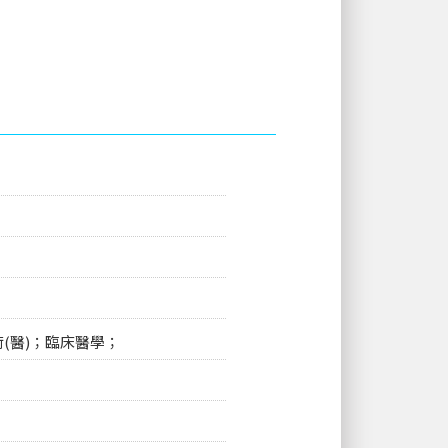
(醫)；
臨床醫學；