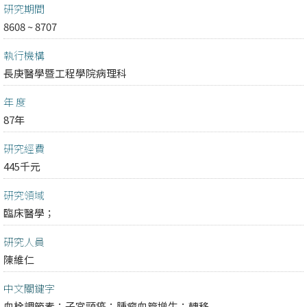
研究期間
8608 ~ 8707
執行機構
長庚醫學暨工程學院病理科
年 度
87年
研究經費
445千元
研究領域
臨床醫學；
研究人員
陳維仁
中文關鍵字
血栓調節素；子宮頸癌；腫瘤血管增生；轉移