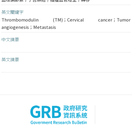
英文關鍵字
Thrombomodulin (TM)；Cervical cancer；Tumor
angiogenesis；Metastasis
中文摘要
英文摘要