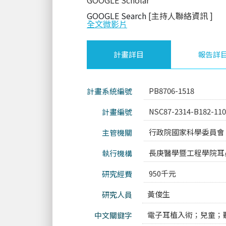
GOOGLE Scholar
GOOGLE Search
[主持人聯絡資訊
]
全文微影片
計畫詳目
報告詳
PB8706-1518
計畫系統編號
NSC87-2314-B182-11
計畫編號
行政院國家科學委員會
主管機關
長庚醫學暨工程學院耳
執行機構
950千元
研究經費
黃俊生
研究人員
電子耳植入術；兒童；
中文關鍵字