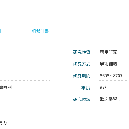
目
相似計畫
應用研究
研究性質
0
學術補助
研究方式
8608 ~ 8707
研究期間
鼻喉科
87年
年 度
臨床醫學；
研究領域
聽力