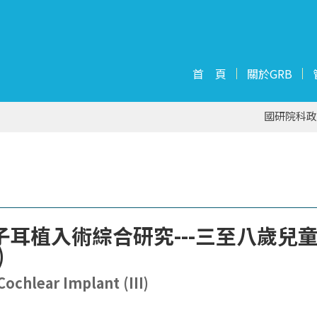
首 頁
關於GRB
國研院科政
耳植入術綜合研究---三至八歲兒
)
Cochlear Implant (III)