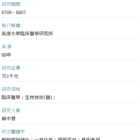
研究期間
8708 ~ 8807
執行機構
長庚大學臨床醫學研究所
年 度
88年
研究經費
751千元
研究領域
臨床醫學；
生物技術(醫)；
研究人員
蘇中慧
中文關鍵字
動脈粥狀硬化；一氧化氮；膠原蛋白；基因表現