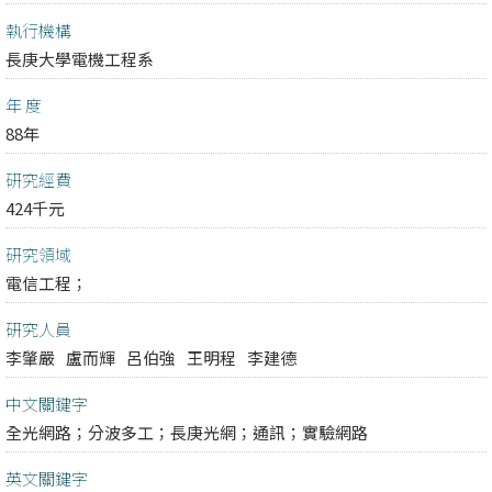
執行機構
長庚大學電機工程系
年 度
88年
研究經費
424千元
研究領域
電信工程；
研究人員
李肇嚴
盧而輝
呂伯強
王明程
李建德
中文關鍵字
全光網路；分波多工；長庚光網；通訊；實驗網路
英文關鍵字