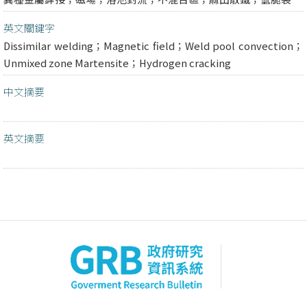
英文關鍵字
Dissimilar welding；Magnetic field；Weld pool convection；
Unmixed zone Martensite；Hydrogen cracking
中文摘要
英文摘要