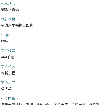
研究期間
8808 ~ 8907
執行機構
長庚大學機械工程系
年 度
89年
研究經費
464千元
研究領域
機械工程；
研究人員
侯光華
中文關鍵字
異種金屬銲接；磁場；溶池對流；不混合區；麻田散鐵；氫脆裂