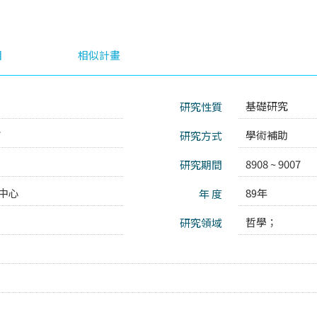
目
相似計畫
基礎研究
研究性質
7
學術補助
研究方式
8908 ~ 9007
研究期間
中心
89年
年 度
哲學；
研究領域