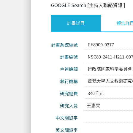
GOOGLE Search
[主持人聯絡資訊
]
計畫詳目
報告詳
PE8909-0377
計畫系統編號
NSC89-2411-H211-00
計畫編號
行政院國家科學委員會
主管機關
華梵大學人文教育研究
執行機構
340千元
研究經費
王惠雯
研究人員
中文關鍵字
英文關鍵字