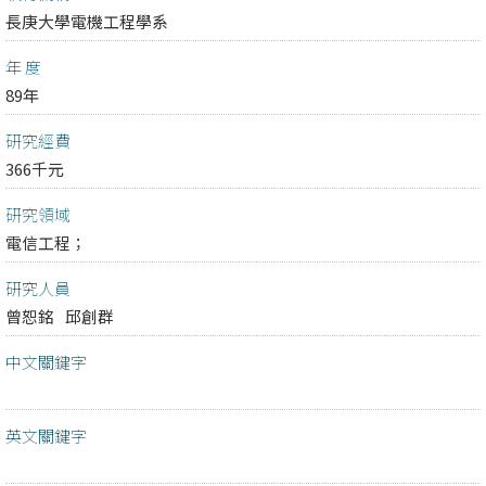
長庚大學電機工程學系
年 度
89年
研究經費
366千元
研究領域
電信工程；
研究人員
曾恕銘
邱創群
中文關鍵字
英文關鍵字