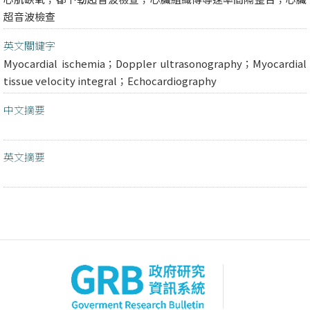
超音波檢查
英文關鍵字
Myocardial ischemia；Doppler ultrasonography；Myocardial
tissue velocity integral；Echocardiography
中文摘要
英文摘要