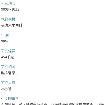
研究期間
9008 ~ 9112
執行機構
長庚大學內科
年 度
90年
研究經費
454千元
研究領域
臨床醫學；
研究人員
林芬瓊
中文關鍵字
心肌缺氧；都卜勒超音波檢查；心臟組織傳導速率間隔整合；心臟