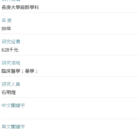
長庚大學麻醉學科
年 度
89年
研究經費
628千元
研究領域
臨床醫學；
藥學；
研究人員
石明煌
中文關鍵字
英文關鍵字