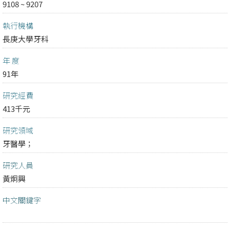
9108 ~ 9207
執行機構
長庚大學牙科
年 度
91年
研究經費
413千元
研究領域
牙醫學；
研究人員
黃炯興
中文關鍵字