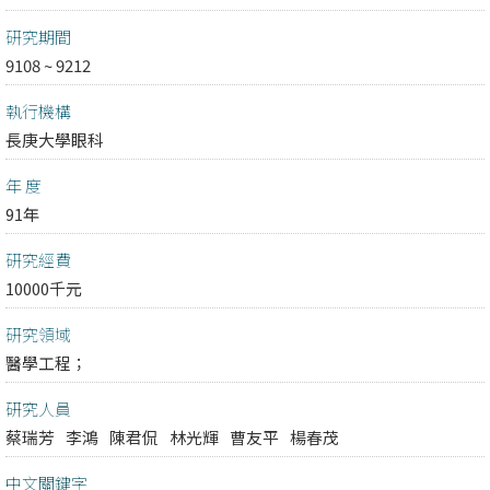
研究期間
9108 ~ 9212
執行機構
長庚大學眼科
年 度
91年
研究經費
10000千元
研究領域
醫學工程；
研究人員
蔡瑞芳
李鴻
陳君侃
林光輝
曹友平
楊春茂
中文關鍵字