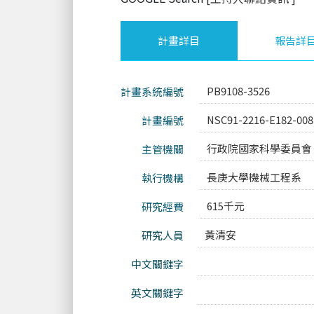
計畫詳目
報告詳
PB9108-3526
計畫系統編號
NSC91-2216-E182-00
計畫編號
行政院國家科學委員會
主管機關
長庚大學機械工程系
執行機構
615千元
研究經費
黃清安
研究人員
中文關鍵字
英文關鍵字