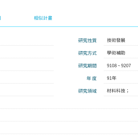
目
相似計畫
技術發展
研究性質
8
學術補助
研究方式
9108 ~ 9207
研究期間
91年
年 度
材料科技；
研究領域