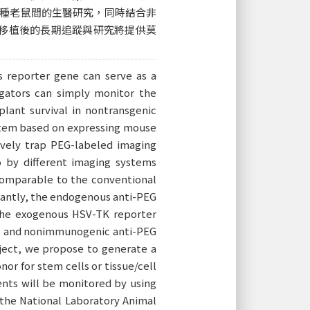
織於同種老鼠間的生醫研究，同時結合非
移植後的長期追蹤與研究將提供莫
s reporter gene can serve as a
igators can simply monitor the
splant survival in nontransgenic
ystem based on expressing mouse
tively trap PEG-labeled imaging
o by different imaging systems
 comparable to the conventional
tantly, the endogenous anti-PEG
 the exogenous HSV-TK reporter
fic and nonimmunogenic anti-PEG
oject, we propose to generate a
or for stem cells or tissue/cell
ients will be monitored by using
the National Laboratory Animal