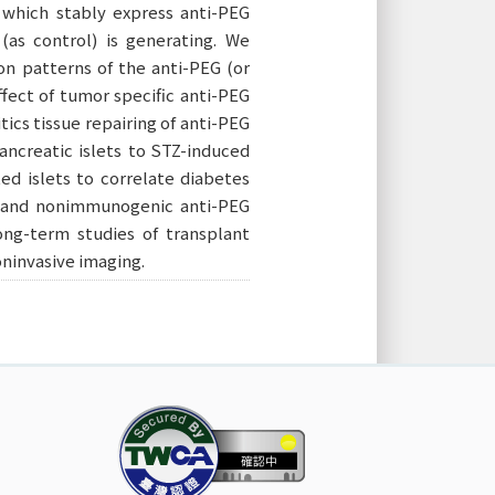
 which stably express anti-PEG
as control) is generating. We
ion patterns of the anti-PEG (or
fect of tumor specific anti-PEG
itics tissue repairing of anti-PEG
ancreatic islets to STZ-induced
ed islets to correlate diabetes
ic and nonimmunogenic anti-PEG
ong-term studies of transplant
noninvasive imaging.