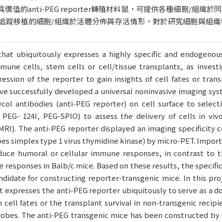
值的anti-PEG reporter轉殖材料鼠，可提供各種細胞/組
追蹤移植的細胞/組織於活體分佈與存活情形，對於研究細胞與組織
hat ubiquitously expresses a highly specific and endogenou
mune cells, stem cells or cell/tissue transplants, as invest
ession of the reporter to gain insights of cell fates or tran
ave successfully developed a universal noninvasive imaging s
ycol antibodies (anti-PEG reporter) on cell surface to selec
PEG- 124I, PEG-SPIO) to assess the delivery of cells in viv
MRI). The anti-PEG reporter displayed an imaging specificity
es simplex type 1 virus thymidine kinase) by micro-PET. Impor
duce humoral or cellular immune responses, in contrast to
 responses in Balb/c mice. Based on these results, the speci
ndidate for constructing reporter-transgenic mice. In this pr
 expresses the anti-PEG reporter ubiquitously to serve as a don
 cell fates or the transplant survival in non-transgenic recip
obes. The anti-PEG transgenic mice has been constructed by 