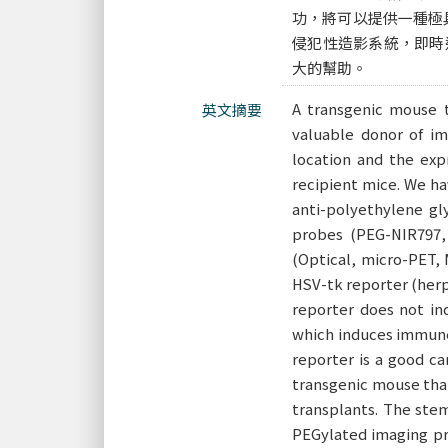
功，將可以提供一種極具價
侵犯性造影系統，即時
大的幫助。
A transgenic mouse t
英文摘要
valuable donor of im
location and the expr
recipient mice. We h
anti-polyethylene gl
probes (PEG-NIR797, 
(Optical, micro-PET, 
HSV-tk reporter (herp
reporter does not in
which induces immune
reporter is a good ca
transgenic mouse that
transplants. The stem
PEGylated imaging pr