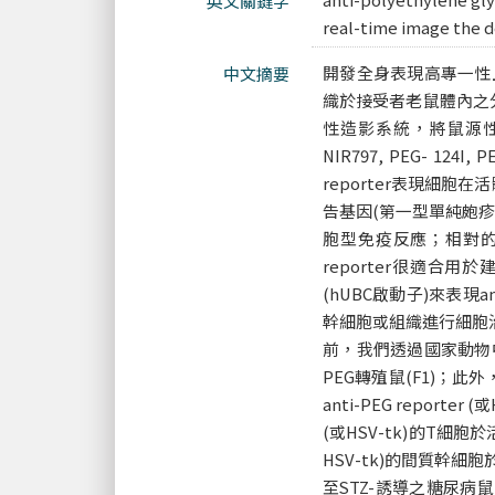
英文關鍵字
real-time image the de
開發全身表現高專一性
中文摘要
織於接受者老鼠體內之
性造影系統，將鼠源性抗聚
NIR797, PEG- 124
reporter表現細胞在
告基因(第一型單純皰疹病
胞型免疫反應；相對的，
reporter很適合
(hUBC啟動子)來表現an
幹細胞或組織進行細胞
前，我們透過國家動物中心的
PEG轉殖鼠(F1)；此
anti-PEG report
(或HSV-tk)的T細胞
HSV-tk)的間質幹細胞於
至STZ-誘導之糖尿