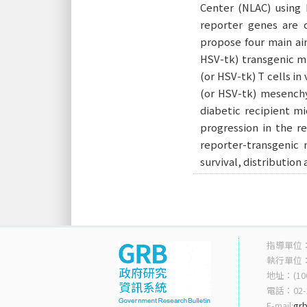
Center (NLAC) using 
reporter genes are 
propose four main aim
HSV-tk) transgenic mi
(or HSV-tk) T cells in 
(or HSV-tk) mesenchym
diabetic recipient mi
progression in the r
reporter-transgenic 
survival, distribution
指導單位
執行單位
地址：(10
電話：02-2
E-mail:
grb