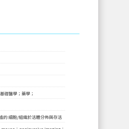
基礎醫學；
藥學；
的 細胞/組織於活體分佈與存活
nic mouse；noninvasive imaging；