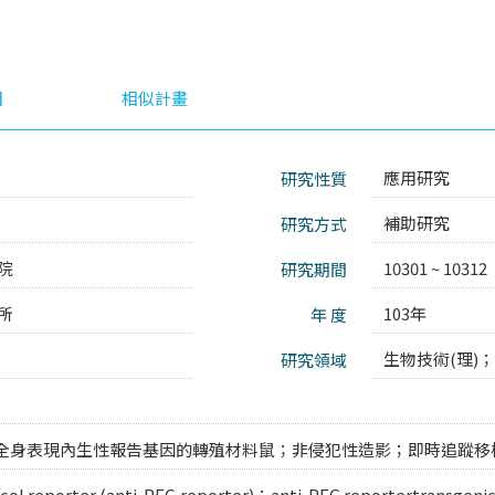
目
相似計畫
應用研究
研究性質
補助研究
研究方式
院
10301 ~ 10312
研究期間
所
103年
年 度
生物技術(理)；
研究領域
全身表現內生性報告基因的轉殖材料鼠；非侵犯性造影；即時追蹤移植
ycol reporter (anti-PEG reporter)；anti-PEG reportertransge