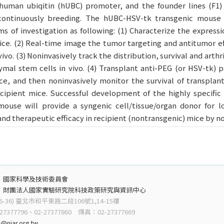
human ubiqitin (hUBC) promoter, and the founder lines (F1)
continuously breeding. The hUBC-HSV-tk transgenic mouse (
s of investigation as following: (1) Characterize the express
ce. (2) Real-time image the tumor targeting and antitumor ef
vivo. (3) Noninvasively track the distribution, survival and arthr
al stem cells in vivo. (4) Transplant anti-PEG (or HSV-tk) p
ce, and then noninvasively monitor the survival of transplant
ecipient mice. Successful development of the highly specif
mouse will provide a syngenic cell/tissue/organ donor for l
 and therapeutic efficacy in recipient (nontransgenic) mice by 
：
國家科學及技術委員會
：
財團法人國家實驗研究院科技政策研究與資訊中心
6-36) 臺北市和平東路二段106號1,14-15樓
7377796、02-27377860 傳真：02-27377669
@niar.org.tw