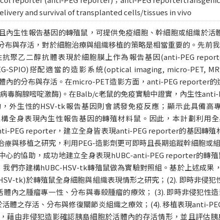
livery and survival of transplanted cells/tissues in vivo
且內生性報告基因的轉殖鼠，可提供免疫細胞、幹細胞或組織於活體
分布與存活，對於細胞治療與組織移植的策略是相當重要的。先前我
乙二醇抗體表現於細胞膜上作為報告基因(anti-PEG reporter
I, PEG-SPIO)搭配適當的造影系統(optical imaging, micro-PE
活體內的分布與存活。在micro-PET造影方面，anti-PEG report
毒胸腺嘧啶激酶)。在Balb/c老鼠的免疫實驗中證實，內生性anti-PE
外生性的HSV-tk報告基因則會誘發免疫反應；顯示此具備高專一
用於建構全身表現內生性報告基因的轉殖材料鼠。因此，本計劃利用全身性表
ti-PEG reporter，建立全身皆表現anti-PEG reporter的基因
治療與移植之研究，利用PEG-造影劑更可即時且長期追蹤幹細胞或
協助，成功地建立全身表現hUBC-anti-PEG reporter的轉殖
外，我們亦建構hUBC-HSV-tk轉殖鼠做為實驗對照組。基於上述成果，
er (或HSV-tk)於轉殖鼠全身細胞與組織表現情形之研究；(2). 即時非侵犯性造
於活體內之腫瘤專一性、分布與毒殺腫瘤的療效； (3). 即時非侵犯性造影追蹤表現
活體之存活、分布與修復關節炎組織之療效；(4). 移植表現anti-PEG re
病鼠，藉由非侵犯造影確認胰島細胞於活體內的存活情形，並且評估