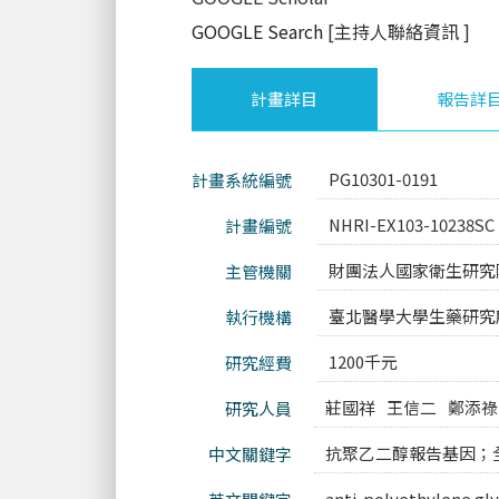
GOOGLE Search
[主持人聯絡資訊
]
計畫詳目
報告詳
PG10301-0191
計畫系統編號
NHRI-EX103-10238SC
計畫編號
財團法人國家衛生研究
主管機關
臺北醫學大學生藥研究
執行機構
1200千元
研究經費
莊國祥
王信二
鄭添祿
研究人員
抗聚乙二醇報告基因；
中文關鍵字
anti-polyethylene gl