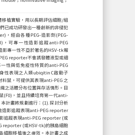
移植實驗，用以長期評估細胞/組
們已成功研發出一種創新的非侵犯
)，經由各種PEG-造影劑(PEG-
T, MRI)，可專一性造影追蹤anti-PEG
er的造影專一性不亞於著名的HSV-tk報
G reporter不會誘發體液型或細
性與低免疫性特質的anti-PEG
現之人類ubiqitin C啟動子
轉殖材料鼠，可提供其表現anti-PEG 之
組織之活體分布位置與存活情形。目
鼠(F0)，並且持續培育第一代anti-
本計畫將規劃進行：(1). 探討分析
影追蹤表現anti-PEG reporter
anti-PEG reporter (或
porter (或HSV-tk)的胰島細胞
胰島細胞移植後之療效。本計畫之成