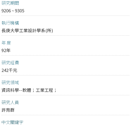
研究期間
9206 ~ 9305
執行機構
長庚大學工業設計學系(所)
年 度
92年
研究經費
242千元
研究領域
資訊科學--軟體；
工業工程；
研究人員
許育群
中文關鍵字