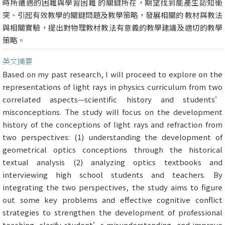
時所遭遇的困難與學習困難 的關鍵所在，期望找到能產生認知衝
突、引起有效教學的關鍵問題及教學策略，發展相關的 教材與教法
與相關實驗，提出對物理教材教法有意義的教學建議及適切的教學
策略。
英文摘要
Based on my past research, I will proceed to explore on the
representations of light rays in physics curriculum from two
correlated aspects—scientific history and students’
misconceptions. The study will focus on the development
history of the conceptions of light rays and refraction from
two perspectives: (1) understanding the development of
geometrical optics conceptions through the historical
textual analysis (2) analyzing optics textbooks and
interviewing high school students and teachers. By
integrating the two perspectives, the study aims to figure
out some key problems and effective cognitive conflict
strategies to strengthen the development of professional
teaching, clarify student’s misunderstanding, and improve