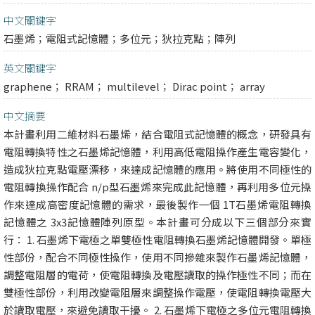
中文關鍵字
石墨烯；電阻式記憶體；多位元；狄拉克點；陣列
英文關鍵字
graphene； RRAM； multilevel； Dirac point； array
中文摘要
本計畫利用二維材料石墨烯，結合電阻式記憶體的概念，研發具有
電阻轉換特性之石墨烯記憶體，利用高低電阻操作產生電容變化，
造成狄拉克點電壓漂移，來達成記憶體的應用。將使用不同極性的
電阻轉換操作配合 n/p型石墨烯來完成此記憶體，再利用多位元操
作來達成高密度記憶體的需求，最後製作一個 1T石墨烯電阻轉換
記憶體之 3x3記憶體陣列原型。本計畫可分成以下三個部分來實
行： 1. 石墨烯下電極之單雙極性電阻轉換石墨烯記憶體開發。單極
性部份，配合不同極性操作，使用不同摻雜來製作石墨烯記憶體，
調整電阻層的電荷，使電阻轉換及電壓讀取的操作極性不同；而在
雙極性部份，利用改變電阻層來調整操作電壓，使電阻轉換電壓大
於讀取電壓，來避免讀取干擾。 2. 石墨烯下電極之多位元電阻轉換