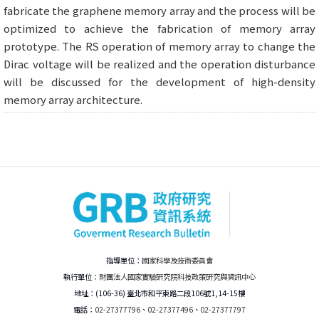
fabricate the graphene memory array and the process will be
optimized to achieve the fabrication of memory array
prototype. The RS operation of memory array to change the
Dirac voltage will be realized and the operation disturbance
will be discussed for the development of high-density
memory array architecture.
指導單位：
國家科學及技術委員會
執行單位：
財團法人國家實驗研究院科技政策研究與資訊中心
地址：(106-36) 臺北市和平東路二段106號1,14-15樓
電話：
02-27377796
、
02-27377496
、
02-27377797