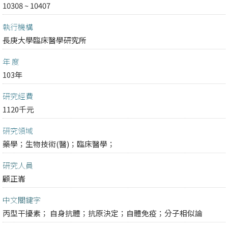
10308 ~ 10407
執行機構
長庚大學臨床醫學研究所
年 度
103年
研究經費
1120千元
研究領域
藥學；
生物技術(醫)；
臨床醫學；
研究人員
顧正崙
中文關鍵字
丙型干擾素； 自身抗體；抗原決定；自體免疫；分子相似論