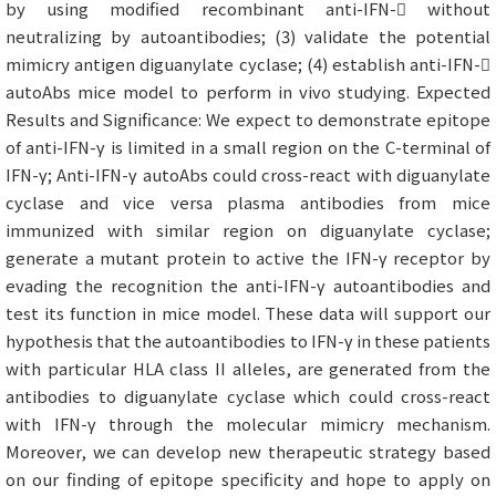
by using modified recombinant anti-IFN- without
neutralizing by autoantibodies; (3) validate the potential
mimicry antigen diguanylate cyclase; (4) establish anti-IFN-
autoAbs mice model to perform in vivo studying. Expected
Results and Significance: We expect to demonstrate epitope
of anti-IFN-γ is limited in a small region on the C-terminal of
IFN-γ; Anti-IFN-γ autoAbs could cross-react with diguanylate
cyclase and vice versa plasma antibodies from mice
immunized with similar region on diguanylate cyclase;
generate a mutant protein to active the IFN-γ receptor by
evading the recognition the anti-IFN-γ autoantibodies and
test its function in mice model. These data will support our
hypothesis that the autoantibodies to IFN-γ in these patients
with particular HLA class II alleles, are generated from the
antibodies to diguanylate cyclase which could cross-react
with IFN-γ through the molecular mimicry mechanism.
Moreover, we can develop new therapeutic strategy based
on our finding of epitope specificity and hope to apply on