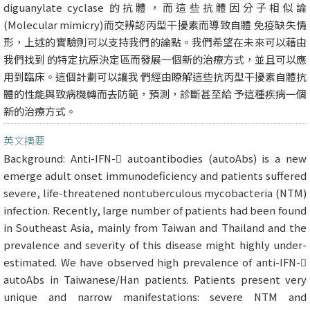
diguanylate cyclase 的抗體，而這些抗體因分子相似論
(Molecular mimicry)而交辨認丙型干擾素而導致自體 免疫缺失情
形，上述的實驗則可以支持我們的論點。我們希望在未來可以藉由
我們找到 的特定抗原決定區而發展一個新的治療方式，並且可以應
用到臨床。這個計劃可以讓我 們經由瞭解這些抗丙型干擾素自體抗
體的性能與致病機轉而去防範，預測，診斷甚至給 予這種疾病一個
新的治療方式。
英文摘要
Background: Anti-IFN- autoantibodies (autoAbs) is a new
emerge adult onset immunodeficiency and patients suffered
severe, life-threatened nontuberculous mycobacteria (NTM)
infection. Recently, large number of patients had been found
in Southeast Asia, mainly from Taiwan and Thailand and the
prevalence and severity of this disease might highly under-
estimated. We have observed high prevalence of anti-IFN-
autoAbs in Taiwanese/Han patients. Patients present very
unique and narrow manifestations: severe NTM and