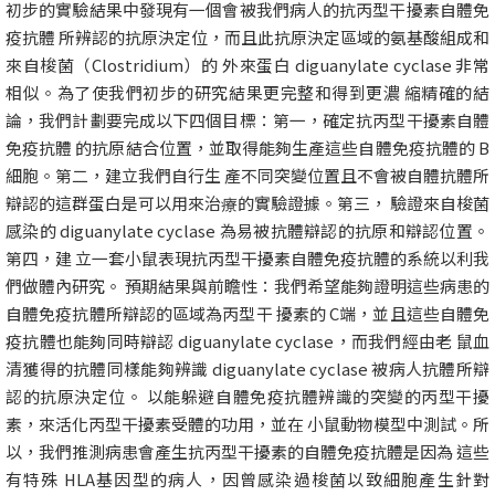
初步的實驗結果中發現有一個會被我們病人的抗丙型干擾素自體免
疫抗體 所辨認的抗原決定位，而且此抗原決定區域的氨基酸組成和
來自梭菌（Clostridium）的 外來蛋白 diguanylate cyclase 非常
相似。為了使我們初步的研究結果更完整和得到更濃 縮精確的結
論，我們計劃要完成以下四個目標：第一，確定抗丙型干擾素自體
免疫抗體 的抗原結合位置，並取得能夠生產這些自體免疫抗體的 B
細胞。第二，建立我們自行生 產不同突變位置且不會被自體抗體所
辯認的這群蛋白是可以用來治療的實驗證據。第三， 驗證來自梭菌
感染的 diguanylate cyclase 為易被抗體辯認的抗原和辯認位置。
第四，建 立一套小鼠表現抗丙型干擾素自體免疫抗體的系統以利我
們做體內研究。 預期結果與前瞻性：我們希望能夠證明這些病患的
自體免疫抗體所辯認的區域為丙型干 擾素的 C端，並且這些自體免
疫抗體也能夠同時辯認 diguanylate cyclase，而我們經由老 鼠血
清獲得的抗體同樣能夠辨識 diguanylate cyclase 被病人抗體所辯
認的抗原決定位。 以能躲避自體免疫抗體辨識的突變的丙型干擾
素，來活化丙型干擾素受體的功用，並在 小鼠動物模型中測試。所
以，我們推測病患會產生抗丙型干擾素的自體免疫抗體是因為 這些
有特殊 HLA基因型的病人，因曾感染過梭菌以致細胞產生針對