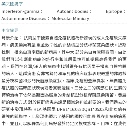
英文關鍵字
Interferon-gamma； Autoantibodies； Epitope；
Autoimmune Diseases； Molecular Mimicry
中文摘要
背景介紹： 抗丙型干擾素自體免疫抗體為新發現的成人免疫缺失疾
病，病患通常有嚴 重並致命性的非結核型分枝桿菌感染症狀。近期
找到一批來自東南亞的新病患，其中大 部分來自台灣與泰國，由此
我們可以推斷此病症的盛行率和其嚴重性可能遠遠高過我們 的預
期。我們在台灣/漢人的病患中找到很多有抗丙型干擾素自體抗體
的病人，這群病患 有非常獨特和罕見的臨床症狀表現嚴重的非結核
型分枝桿菌和沙門氏菌感染症狀，臨床 免疫檢查無異狀，無自體免
疫抗體的臨床症狀表現或者實驗證據。三分之二的病患在抗 生素的
持續治療下依然長期因為嚴重的非結核型分枝桿菌感染所苦，發展
新的治療方式 對於這群病患來說是相當急迫並必要的。我們過去的
研究中發現特殊 HLA 基因型 DRB1*16:02/DQB1*05:02和此疾病有
很強的關聯性，此發現也顯示了基因的調控可能參 與在此病的病程
中，並且可以解釋為何此病好發於特定民族或族群。 目標：在我們